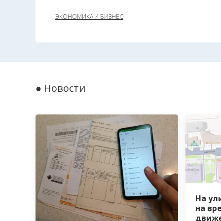
ЭКОНОМИКА И БИЗНЕС
● Новости
На ул
на вр
движе