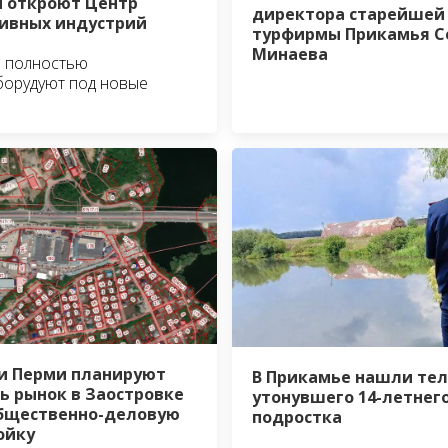
 откроют Центр
директора старейшей
ивных индустрий
турфирмы Прикамья С
Минаева
е полностью
орудуют под новые
и Перми планируют
В Прикамье нашли тел
ь рынок в Заостровке
утонувшего 14-летнег
бщественно-деловую
подростка
ойку