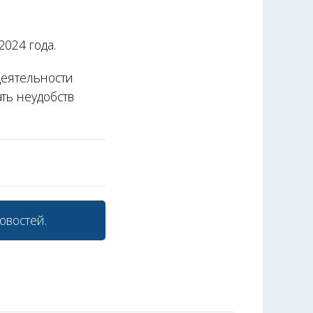
024 года.
деятельности
ть неудобств
овостей.