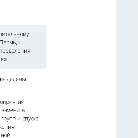
апитальному
Пермь, ш.
 определения
пок.
т выделены
роприятий
 заменить
 групп и спуска
жения,
нной