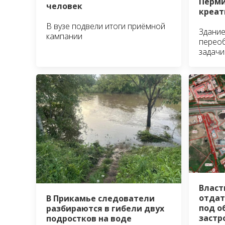
Перми
человек
креат
В вузе подвели итоги приёмной
Здани
кампании
переоб
задачи
Власт
отдат
В Прикамье следователи
под о
разбираются в гибели двух
застр
подростков на воде