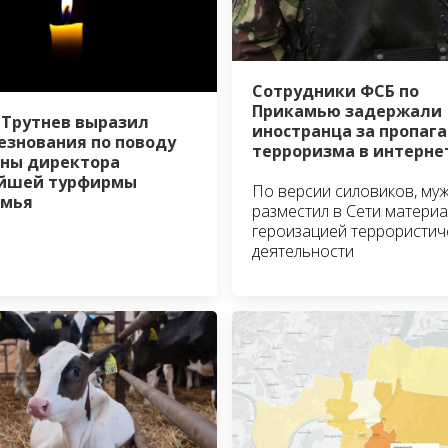
Сотрудники ФСБ по
Прикамью задержали
Трутнев выразил
иностранца за пропаг
езнования по поводу
терроризма в интерне
ны директора
ейшей турфирмы
По версии силовиков, му
амья
разместил в Сети материа
героизацией террористич
деятельности