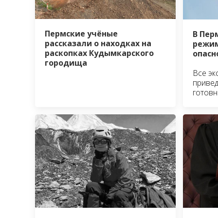
Пермские учёные
В Пер
рассказали о находках на
режим
раскопках Кудымкарского
опасн
городища
Все эк
привед
готовн