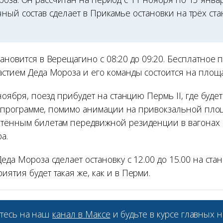
ный состав сделает в Прикамье остановки на трёх ст
ановится в Верещагино с 08:20 до 09:20. Бесплатное
стием Деда Мороза и его команды состоится на площа
 ноября, поезд прибудет на станцию Пермь II, где буде
. В программе, помимо анимации на привокзальной пл
тённым билетам передвижной резиденции в вагонах 
а.
еда Мороза сделает остановку с 12.00 до 15.00 на ста
ятия будет такая же, как и в Перми.
тесь на наш
канал в Максе
и будьте в курсе главных н