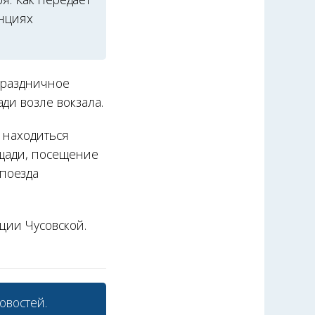
анциях
 праздничное
ди возле вокзала.
т находиться
ощади, посещение
поезда
нции Чусовской.
овостей.