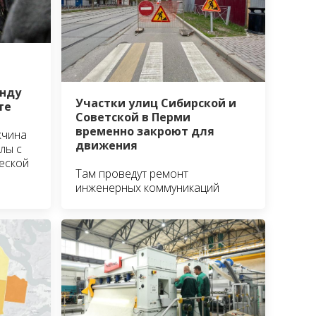
анду
Участки улиц Сибирской и
те
Советской в Перми
временно закроют для
жчина
движения
лы с
еской
Там проведут ремонт
инженерных коммуникаций