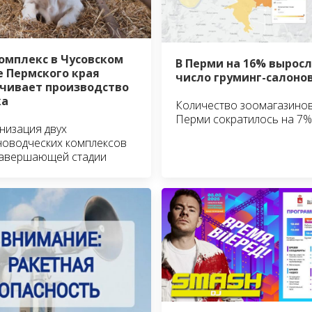
омплекс в Чусовском
В Перми на 16% вырос
е Пермского края
число груминг-салоно
чивает производство
ка
Количество зоомагазинов
Перми сократилось на 7%
изация двух
оводческих комплексов
завершающей стадии