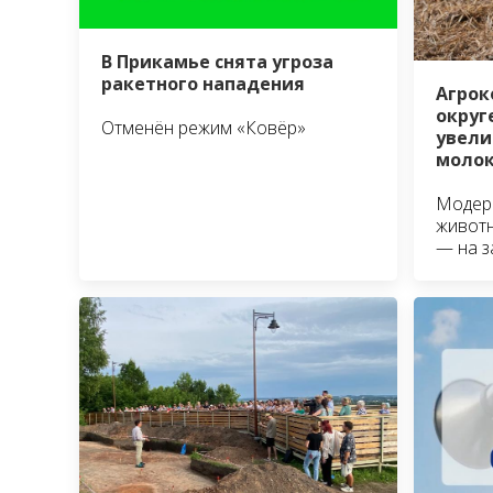
В Прикамье снята угроза
ракетного нападения
Агрок
округ
Отменён режим «Ковёр»
увели
моло
Модерн
животн
— на 