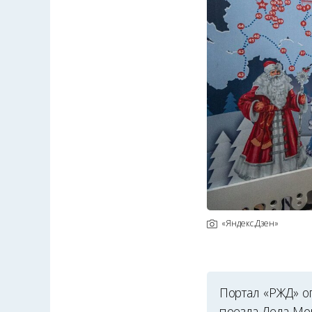
«Яндекс.Дзен»
Портал «РЖД» о
поезда Деда Мор