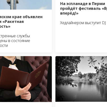
На эспланаде в Перми
пройдёт фестиваль «В
вперёд!»
мском крае объявлен
 «Ракетная
Хедлайнером выступит DJ
ость»
стренные службы
ены в состояние
ости