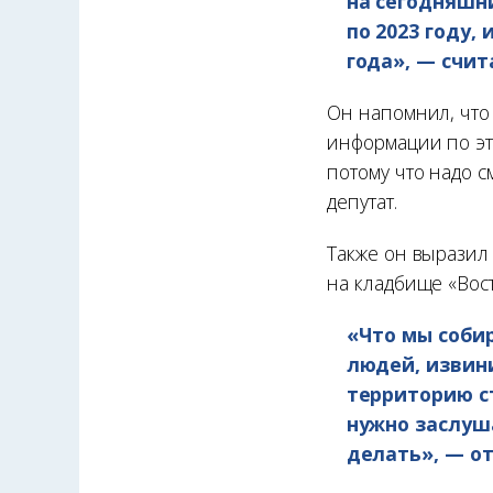
на сегодняшн
по 2023 году,
года», — счит
Он напомнил, что
информации по это
потому что надо 
депутат.
Также он выразил
на кладбище «Вост
«Что мы собир
людей, извин
территорию с
нужно заслуш
делать», — о