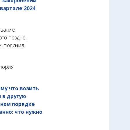
и захоронений
вартале 2024
ивание
это поздно,
м, пояснил
атория
ому что возить
 в другую
ьном порядке
нно: что нужно