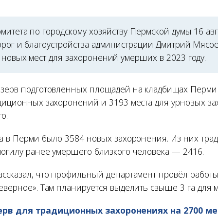
митета по городскому хозяйству Пермской думы 16 ав
орог и благоустройства администрации Дмитрий Мясое
 новых мест для захоронений умерших в 2023 году.
езерв подготовленных площадей на кладбищах Перми 
адиционных захоронений и 3193 места для урновых з
о.
да в Перми было 3584 новых захоронения. Из них тр
могилу ранее умершего близкого человека — 2416.
ассказал, что профильный департамент провёл работ
еверное». Там планируется выделить свыше 3 га для м
рв для традиционных захоронениях на 2700 ме