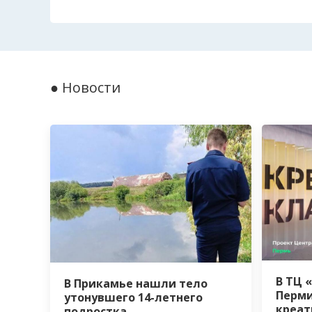
● Новости
В ТЦ 
В Прикамье нашли тело
Перми
утонувшего 14-летнего
креат
подростка