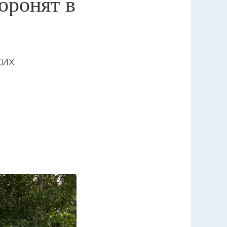
оронят в
ких