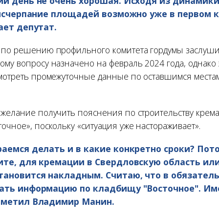
ий день не очень хорошая. Исходя из динамик
 исчерпание площадей возможно уже в первом к
ает депутат.
 по решению профильного комитета гордумы заслуш
му вопросу назначено на февраль 2024 года, однако 
смотреть промежуточные данные по оставшимся места
 желание получить пояснения по строительству крем
очное», поскольку «ситуация уже настораживает».
аемся делать и в какие конкретно сроки? Пот
ите, для кремации в Свердловскую область или
тановится накладным. Считаю, что в обязател
ать информацию по кладбищу "Восточное". Име
тметил Владимир Манин.