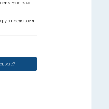
в примерно один
торую представил
овостей.