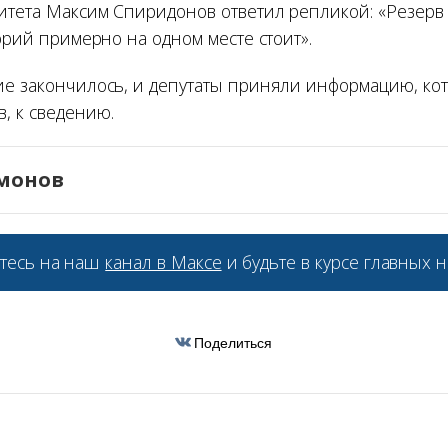
итета Максим Спиридонов ответил репликой: «Резер
торий примерно на одном месте стоит».
ие закончилось, и депутаты приняли информацию, ко
, к сведению.
монов
тесь на наш
канал в Максе
и будьте в курсе главных н
Поделиться