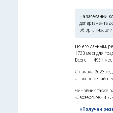
На заседании ко
департамента д
об организации
По его данным, р
1738 мест для тр
Всего — 4931 мест
С начала 2023 го
а захоронений в 
Чиновник также р
«Заозёрское» и «С
«Получен резе