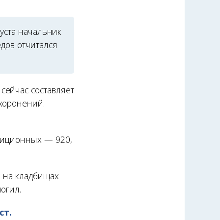
густа начальник
дов отчитался
сейчас составляет
ахоронений.
адиционных — 920,
ы на кладбищах
огил.
ст.