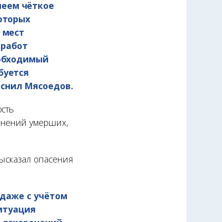
меем чёткое
которых
 мест
 работ
еобходимый
буется
снил Мясоедов.
ость
онений умерших,
высказал опасения
 даже с учётом
ситуация