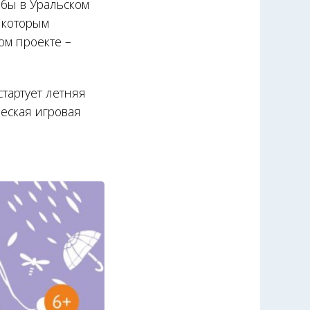
ёбы в Уральском
о которым
ом проекте –
тартует летняя
ческая игровая