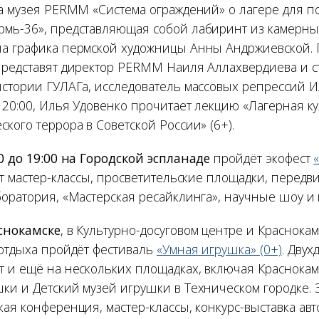
ка музея PERMM «Система ограждений» о лагере для п
мь-36», представляющая собой лабиринт из камерных
а графика пермской художницы Анны Андржиевской. 
представят директор PERMM Наиля Аллахвердиева и 
истории ГУЛАГа, исследователь массовых репрессий И
 20:00, Илья Удовенко прочитает лекцию «Лагерная ку
кого террора в Советской России» (6+).
00 до 19:00 на Городской эспланаде
пройдёт экофест
ут мастер-классы, просветительские площадки, передв
оратория, «Мастерская ресайклинга», научные шоу и 
снокамске
, в Культурно-досуговом центре и Краснока
 отдыха пройдёт фестиваль
«Умная игрушка» (0+)
. Дву
т и ещё на нескольких площадках, включая Краснокам
ки и Детский музей игрушки в Техническом городке.
ая конференция, мастер-классы, конкурс-выставка ав