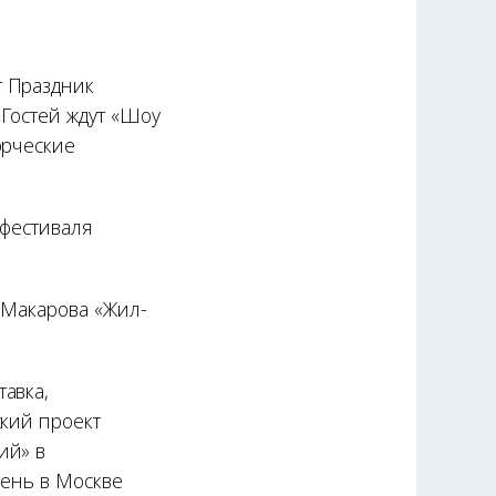
 Праздник
Гостей ждут «Шоу
орческие
 фестиваля
 Макарова «Жил-
тавка,
ский проект
ий» в
день в Москве