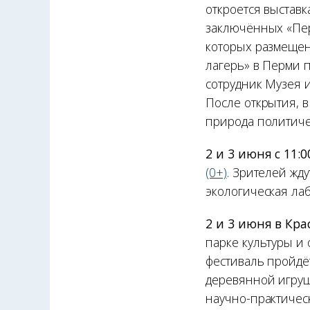
откроется выстав
заключённых «Пер
которых размещен
лагерь» в Перми 
сотрудник Музея 
После открытия, в
природа политичес
2 и 3 июня с 11:
(0+)
. Зрителей жд
экологическая лаб
2 и 3 июня в Кра
парке культуры и
фестиваль пройдё
деревянной игруш
научно-практическ