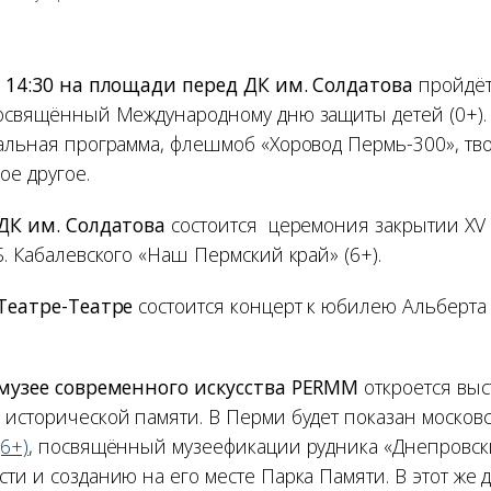
о 14:30 на площади перед ДК им. Солдатова
пройдёт
посвящённый Международному дню защиты детей (0+). 
кальная программа, флешмоб «Хоровод Пермь-300», тв
ое другое.
 ДК им. Солдатова
состоится
церемония закрытии XV
Б. Кабалевского «Наш Пермский край» (6+).
 Театре-Театре
состоится концерт к юбилею Альберта
 музее современного искусства PERMM
откроется выс
 исторической памяти. В Перми будет показан москов
6+)
, посвящённый музеефикации рудника «Днепровск
ти и созданию на его месте Парка Памяти. В этот же 