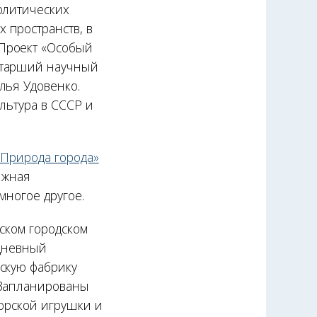
олитических
 пространств, в
Проект «Особый
старший научный
лья Удовенко.
льтура в СССР и
«Природа города»
ижная
многое другое.
мском городском
хдневный
скую фабрику
 Запланированы
торской игрушки и