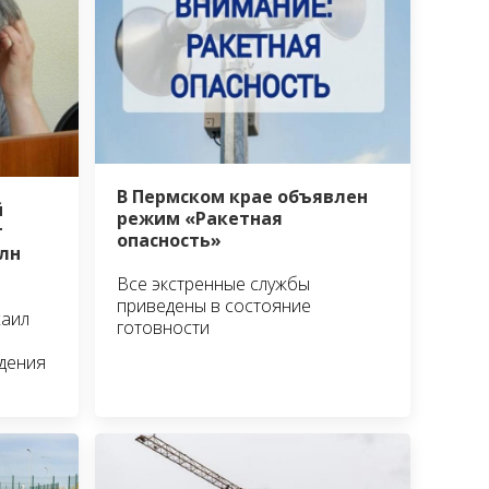
В Пермском крае объявлен
й
режим «Ракетная
т
опасность»
лн
Все экстренные службы
приведены в состояние
хаил
готовности
едения