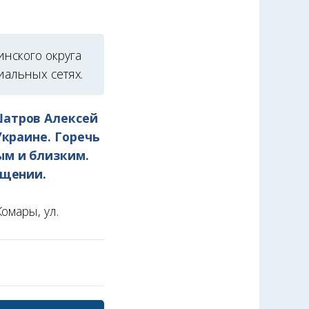
нского округа
иальных сетях.
Шатров Алексей
Украине. Горечь
ым и близким.
бщении.
омары, ул.