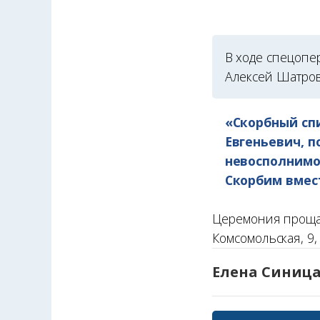
В ходе спецопе
Алексей Шатров.
«Скорбный сп
Евгеньевич, п
невосполнимо
Скорбим вмес
Церемония прощани
Комсомольская, 9,
Елена Синиц