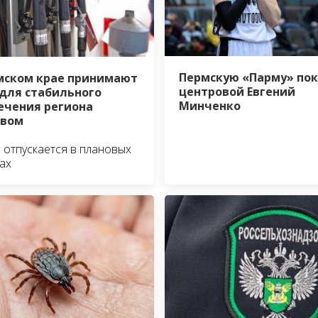
Пермскую «Парму» по
мском крае принимают
центровой Евгений
для стабильного
Минченко
ечения региона
ивом
 отпускается в плановых
ах