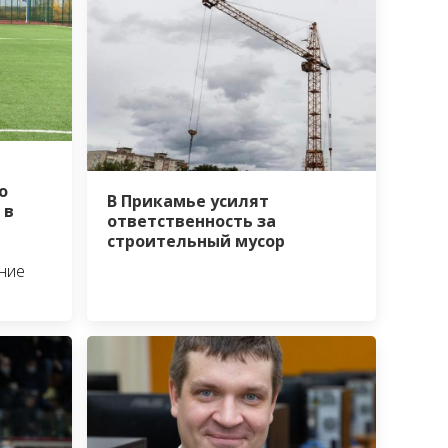
о
В Прикамье усилят
 в
ответственность за
строительный мусор
ние