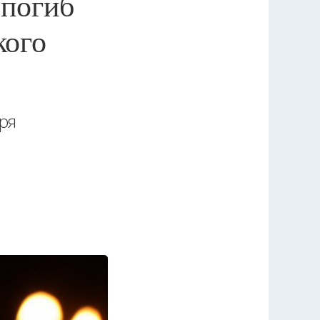
 погиб
кого
ря