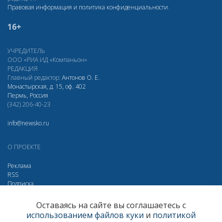
Правовая информация и политика конфиденциальности
.
16+
УЧРЕДИТЕЛЬ
ООО «РИА ИД «Компаньон»
РЕДАКЦИЯ
Главный редактор:
Антонов О. Е.
Монастырская, д. 15, оф. 402
Пермь, Россия
(342) 206-40-23
info@newsko.ru
О ПРОЕКТЕ
Реклама
RSS
Подписка
Дзен
Макс
Вконтакте
Одноклассники
Оставаясь на сайте вы соглашаетесь с
использованием файлов куки
и
политикой
Яндекс.Метрика за 30 дней