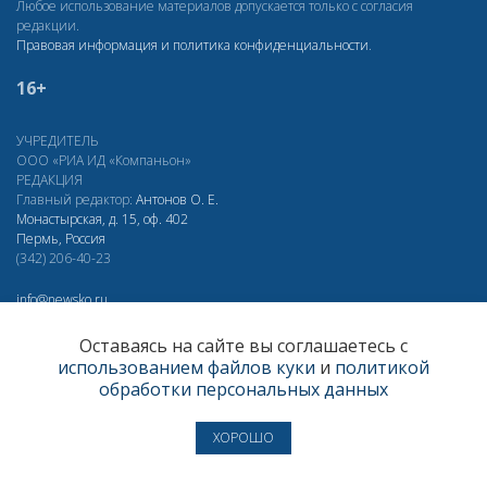
Любое использование материалов допускается только с согласия
редакции.
Правовая информация и политика конфиденциальности
.
16+
УЧРЕДИТЕЛЬ
ООО «РИА ИД «Компаньон»
РЕДАКЦИЯ
Главный редактор:
Антонов О. Е.
Монастырская, д. 15, оф. 402
Пермь, Россия
(342) 206-40-23
info@newsko.ru
Оставаясь на сайте вы соглашаетесь с
О ПРОЕКТЕ
использованием файлов куки
и
политикой
обработки персональных данных
Реклама
RSS
Подписка
ХОРОШО
Дзен
Макс
Вконтакте
Одноклассники