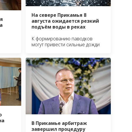
На севере Прикамья 8
я
августа ожидается резкий
а
подъём воды в реках
К формированию паводков
могут привести сильные дожди
о
на
В Прикамье арбитраж
завершил процедуру