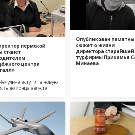
Опубликован памятны
сюжет о жизни
иректор пермской
директора старейшей
 станет
турфирмы Прикамья С
водителем
Минаева
ёжного центра
талл»
Чечулина вступит в новую
сть до конца августа