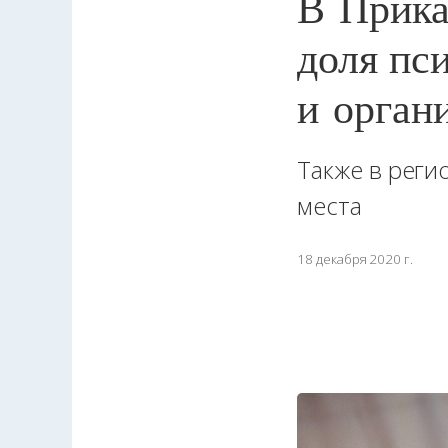
В Прика
доля пс
и орган
Также в реги
места
18 декабря 2020 г.