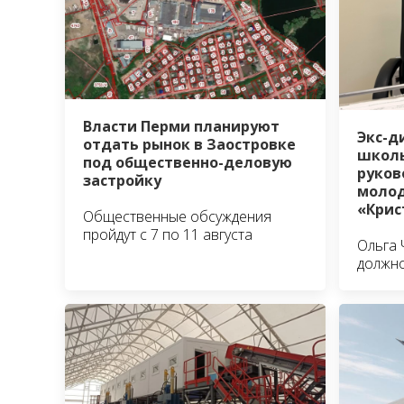
Власти Перми планируют
Экс-д
отдать рынок в Заостровке
школы
под общественно-деловую
руко
застройку
молод
«Крис
Общественные обсуждения
пройдут с 7 по 11 августа
Ольга 
должно