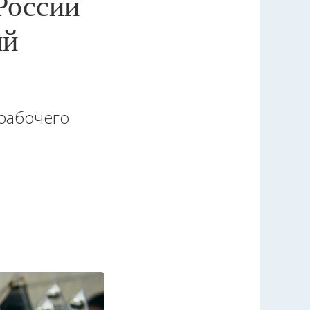
России
ий
 рабочего