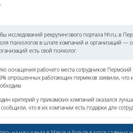
»
бы исследований рекрутингового портала hh.ru, в Пер
доля психологов в штате компаний и организаций — с
рганизаций есть свой психолог.
елю оснащения рабочего места сотрудников Пермский 
9% опрошенных работающих пермяков заявили, что и
обходим.
 один критерий у прикамских компаний оказался лучш
ообщили, что в их компании есть подарки для сотруд
тесь на наш
канал в Максе
и будьте в курсе главных н