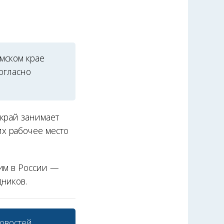
мском крае
огласно
край занимает
х рабочее место
им в России —
ников.
овостей.