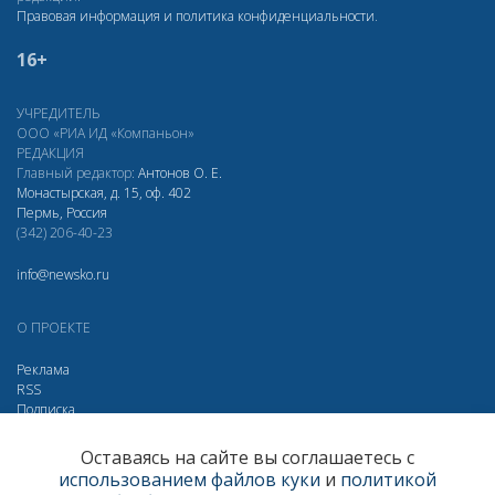
Правовая информация и политика конфиденциальности
.
16+
УЧРЕДИТЕЛЬ
ООО «РИА ИД «Компаньон»
РЕДАКЦИЯ
Главный редактор:
Антонов О. Е.
Монастырская, д. 15, оф. 402
Пермь, Россия
(342) 206-40-23
info@newsko.ru
О ПРОЕКТЕ
Реклама
RSS
Подписка
Дзен
МАХ
Вконтакте
Одноклассники
Оставаясь на сайте вы соглашаетесь с
использованием файлов куки
и
политикой
Яндекс.Метрика за 30 дней