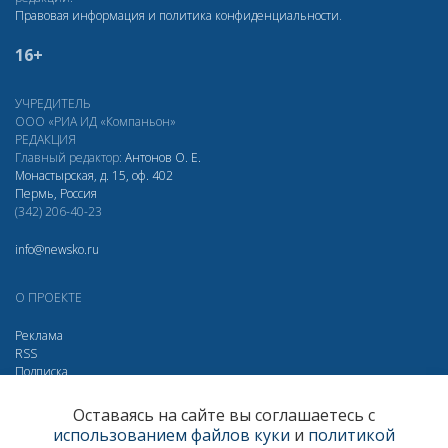
Правовая информация и политика конфиденциальности
.
16+
УЧРЕДИТЕЛЬ
ООО «РИА ИД «Компаньон»
РЕДАКЦИЯ
Главный редактор:
Антонов О. Е.
Монастырская, д. 15, оф. 402
Пермь, Россия
(342) 206-40-23
info@newsko.ru
О ПРОЕКТЕ
Реклама
RSS
Подписка
Дзен
Макс
Вконтакте
Одноклассники
Оставаясь на сайте вы соглашаетесь с
использованием файлов куки
и
политикой
Яндекс.Метрика за 30 дней