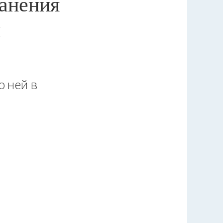
ранения
и
о ней в