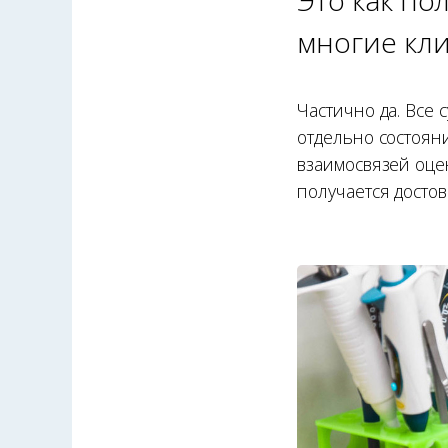
многие кл
Частично да. Все 
отдельно состояни
взаимосвязей оце
получается досто