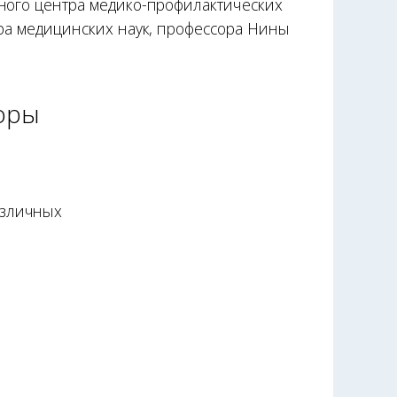
ного центра медико-профилактических
ра медицинских наук, профессора Нины
оры
азличных