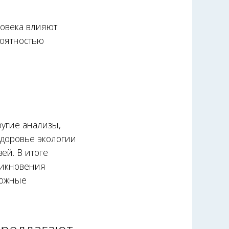
ловека влияют
роятностью
ругие анализы,
здоровье экологии
ей. В итоге
никновения
можные
предлагают