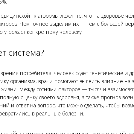
5%.
медицинской платформы лежит то, что на здоровье че
факторов. Чем точнее выделим их — тем с большей ве
то угрожает конкретному человеку.
ет система?
 зрения потребителя: человек сдаёт генетические и д
тику организма, врачи помогают выявить влияние на 
а жизни. Между сотнями факторов — тысячи взаимосвяз
 полную оценку своего здоровья, а также прогноз воз
ний и ответ на вопрос, что можно сделать, чтобы воз
ревратились в реальные болезни.
лный чекап организма, который 