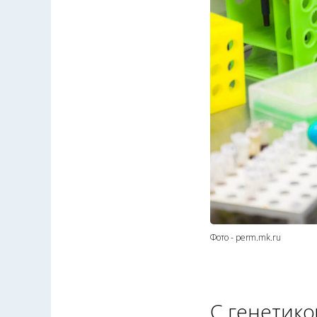
Фото - perm.mk.ru
С генетико