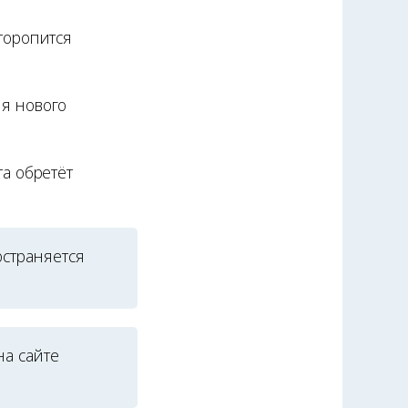
торопится
я нового
а обретёт
остраняется
на сайте