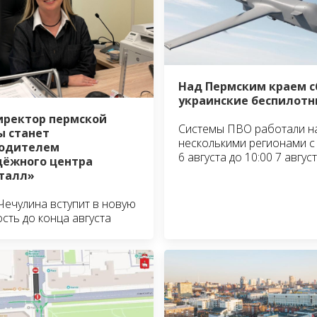
Над Пермским краем 
украинские беспилотн
иректор пермской
Системы ПВО работали н
 станет
несколькими регионами с 
водителем
6 августа до 10:00 7 авгус
ёжного центра
талл»
Чечулина вступит в новую
сть до конца августа