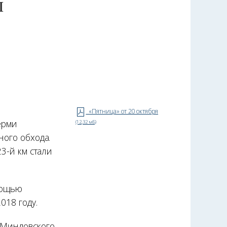
ы
«Пятница» от 20 октября
ерми
(12,32 мБ)
ного обхода.
3-й км стали
мощью
018 году.
 Миндовского