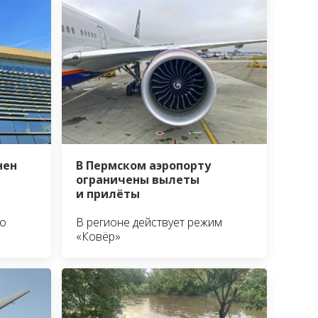
нен
В Пермском аэропорту
ограничены вылеты
и прилёты
о
В регионе действует режим
«Ковёр»