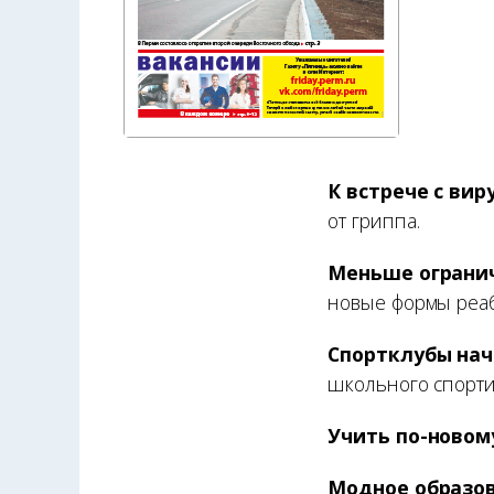
К встрече с вир
от гриппа.
Меньше ограни
новые формы реаб
Спортклубы нач
школьного спорти
Учить по-новом
Модное образов