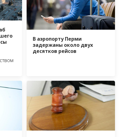
аб
шего
В аэропорту Перми
йсы
задержаны около двух
десятков рейсов
ьством