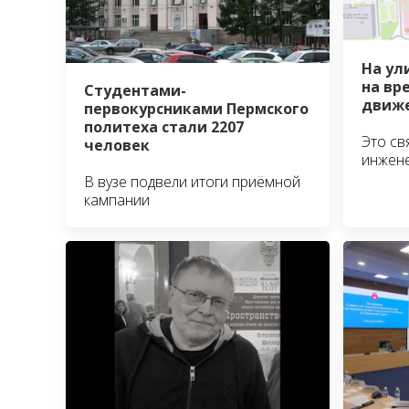
На ул
на вр
Студентами-
движе
первокурсниками Пермского
политеха стали 2207
Это св
человек
инжен
В вузе подвели итоги приёмной
кампании