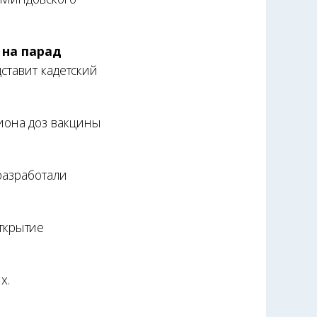
 на парад
ставит кадетский
иона доз вакцины
разработали
ткрытие
х.