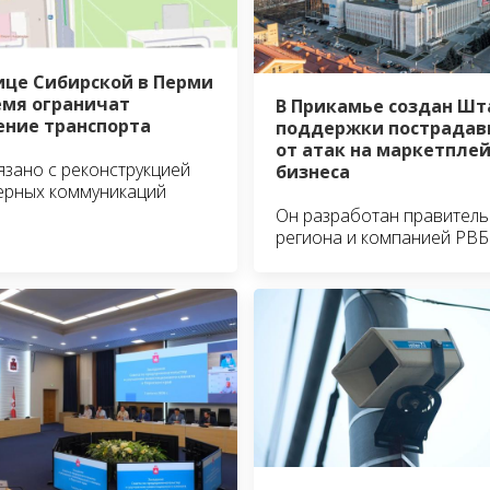
ице Сибирской в Перми
емя ограничат
В Прикамье создан Шт
ние транспорта
поддержки пострадав
от атак на маркетпле
язано с реконструкцией
бизнеса
ерных коммуникаций
Он разработан правител
региона и компанией РВБ