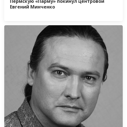
Пермскую «Парму» покинул центровой
Евгений Минченко