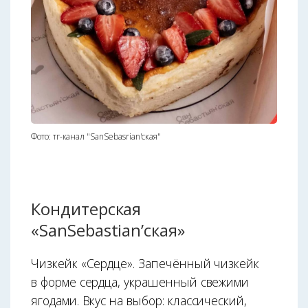
Фото: тг-канал "SanSebasrian'ская"
Кондитерская
«SanSebastian’ская»
Чизкейк «Сердце». Запечённый чизкейк
в форме сердца, украшенный свежими
ягодами. Вкус на выбор: классический,