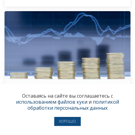
От шока к адаптации
Оставаясь на сайте вы соглашаетесь с
использованием файлов куки
и
политикой
Как развивалась экономика Пермского края
обработки персональных данных
в последние два года и чего можно ожидать
в перспективе
ХОРОШО
6 февраля 2024
● ЭКОНОМИКА И БИЗНЕС