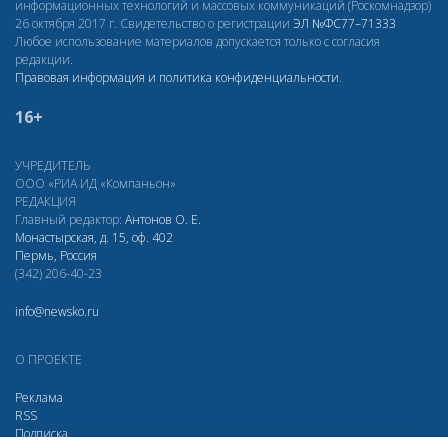
информационных технологий и массовых коммуникаций (Роскомнадзор)
26 октября 2017 г. Свидетельство о регистрации
ЭЛ
№ФС77–71333
Любое использование материалов допускается только с согласия
редакции.
Правовая информация и политика конфиденциальности
.
16+
УЧРЕДИТЕЛЬ
ООО «РИА ИД «Компаньон»
РЕДАКЦИЯ
Главный редактор:
Антонов О. Е.
Монастырская, д. 15, оф. 402
Пермь, Россия
(342) 206-40-23
info@newsko.ru
О ПРОЕКТЕ
Реклама
RSS
Подписка