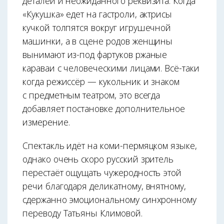
деталей и неожиданного реквизита. Когда
«Кукушка» едет на гастроли, актрисы
кучкой толпятся вокруг игрушечной
машинки, а в сцене родов женщины
вынимают из-под фартуков ржаные
караваи с человеческими лицами. Всё-таки
когда режиссёр — кукольник и знаком
с предметным театром, это всегда
добавляет постановке дополнительное
измерение.
Спектакль идёт на коми-пермяцком языке,
однако очень скоро русский зритель
перестаёт ощущать чужеродность этой
речи благодаря деликатному, внятному,
сдержанно эмоцио­нальному синхронному
переводу Татьяны Климовой.