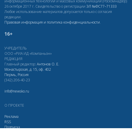
информационных технологий и массовых коммуникаций (Роскомнадзор)
26 октября 2017 г. Свидетельство о регистрации
ЭЛ
№ФС77–71333
Любое использование материалов допускается только с согласия
редакции.
Правовая информация и политика конфиденциальности
.
16+
УЧРЕДИТЕЛЬ
ООО «РИА ИД «Компаньон»
РЕДАКЦИЯ
Главный редактор:
Антонов О. Е.
Монастырская, д. 15, оф. 402
Пермь, Россия
(342) 206-40-23
info@newsko.ru
О ПРОЕКТЕ
Реклама
RSS
Подписка