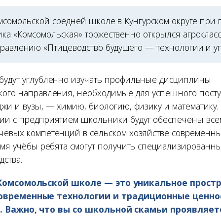
омсомольской средней школе в Кунгурском округе при
ка «Комсомольская» торжественно открылся агрокласс
правлению «Птицеводство будущего — технологии и у
будут углубленно изучать профильные дисциплины
кого направления, необходимые для успешного пост
жи и вузы, — химию, биологию, физику и математику.
вии с предприятием школьники будут обеспечены вс
чевых компетенций в сельском хозяйстве современны
ремя учёбы ребята смогут получить специализированн
дства.
 Комсомольской школе — это уникальное простр
овременные технологии и традиционные ценнос
. Важно, что вы со школьной скамьи проявляет