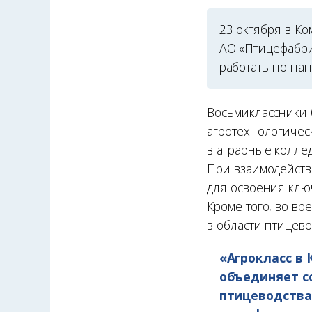
23 октября в К
АО «Птицефабри
работать по на
Восьмиклассники 
агротехнологичес
в аграрные коллед
При взаимодейст
для освоения клю
Кроме того, во в
в области птицево
«Агрокласс в
объединяет с
птицеводства