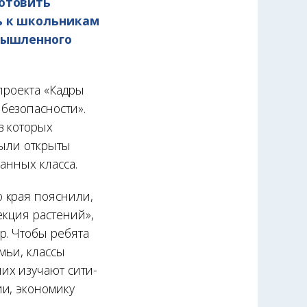
готовить
ь к школьникам
омышленного
проекта «Кадры
безопасности».
в которых
были открыты
анных класса.
 края пояснили,
екция растений»,
р. Чтобы ребята
мьи, классы
их изучают сити-
и, экономику