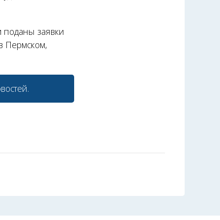
и поданы заявки
в Пермском,
востей.