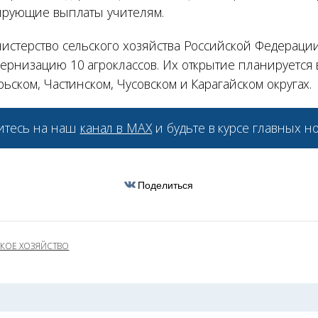
лирующие выплаты учителям.
нистерство сельского хозяйства Российской Федераци
дернизацию 10 агроклассов. Их открытие планируется 
рьском, Частинском, Чусовском и Карагайском округах.
тесь на наш
канал в МАХ
и будьте в курсе главных но
Поделиться
КОЕ ХОЗЯЙСТВО