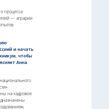
го процесса
иятий — аграрии
опытов
цию
ссией и начать
хникум, чтобы
ясняет Анна
» национального
сти»
ены на кадровое
редназначены
рудованием,