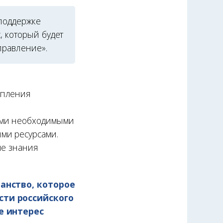
 поддержке
, который будет
правление».
упления
еми необходимыми
ми ресурсами.
ые знания
анство, которое
ти российского
е интерес