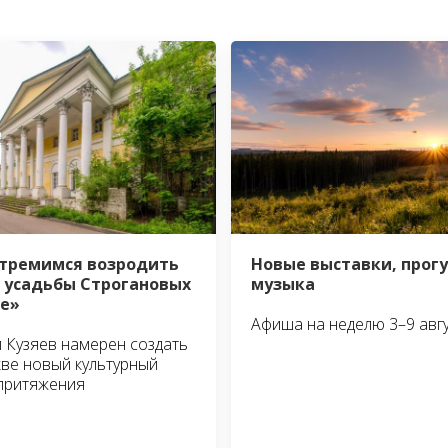
тремимся возродить
Новые выставки, прог
 усадьбы Строгановых
музыка
зе»
Афиша на неделю 3–9 авг
 Кузяев намерен создать
ве новый культурный
притяжения