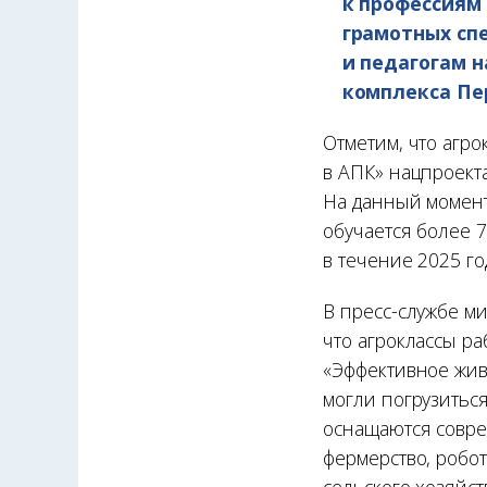
к профессиям
грамотных сп
и педагогам 
комплекса Пе
Отметим, что агр
в АПК» нацпроект
На данный момент
обучается более 
в течение 2025 го
В пресс-службе м
что агроклассы ра
«Эффективное жив
могли погрузиться
оснащаются совре
фермерство, робо
сельского хозяйст