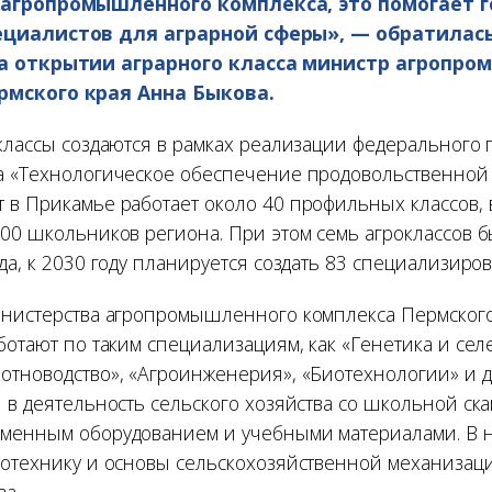
 агропромышленного комплекса, это помогает 
ециалистов для аграрной сферы», — обратилас
на открытии аграрного класса министр агропр
рмского края Анна Быкова.
оклассы создаются в рамках реализации федерального 
а «Технологическое обеспечение продовольственной 
 в Прикамье работает около 40 профильных классов, 
700 школьников региона. При этом семь агроклассов 
да, к 2030 году планируется создать 83 специализиров
инистерства агропромышленного комплекса Пермского
ботают по таким специализациям, как «Генетика и сел
отноводство», «Агроинженерия», «Биотехнологии» и д
 в деятельность сельского хозяйства со школьной ска
менным оборудованием и учебными материалами. В н
тотехнику и основы сельскохозяйственной механизаци
ва.