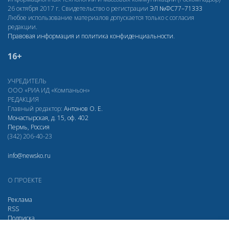
26 октября 2017 г. Свидетельство о регистрации
ЭЛ
№ФС77–71333
Любое использование материалов допускается только с согласия
редакции.
Правовая информация и политика конфиденциальности
.
16+
УЧРЕДИТЕЛЬ
ООО «РИА ИД «Компаньон»
РЕДАКЦИЯ
Главный редактор:
Антонов О. Е.
Монастырская, д. 15, оф. 402
Пермь, Россия
(342) 206-40-23
info@newsko.ru
О ПРОЕКТЕ
Реклама
RSS
Подписка
Дзен
Макс
Вконтакте