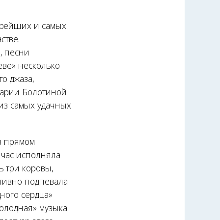
арейших и самых
стве.
, песни
реве» несколько
о джаза,
 Марии Болотиной
 из самых удачных
в прямом
 час исполняла
 три коровы,
ктивно подпевала
ного сердца»
холодная» музыка