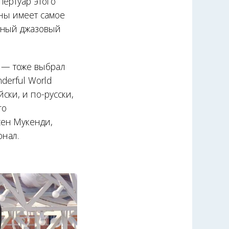
пертуар этого
нны имеет самое
зный джазовый
 — тоже выбрал
derful World
ски, и по-русски,
го
сен Мукенди,
онал.