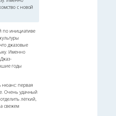
зу. Именно
комство с новой
ый по инициативе
 культуры
что джазовые
ыку. Именно
Джаз-
чшие годы
ь нюанс: первая
але. Очень удачный
отделить лёгкий,
на свежем