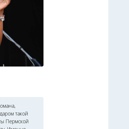
ломана,
едаром такой
ты Пермской