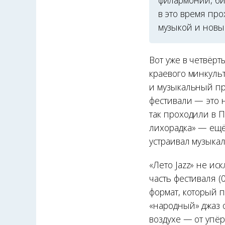
филармонии, би
в это время пр
музыкой и новы
Вот уже в четвёрт
краевого минкуль
и музыкальный пр
фестивали — это 
так проходили в 
лихорадка» — ещ
устраивал музыка
«Лето Jazz» не ис
часть фестиваля (
формат, который п
«народный» джаз 
воздухе — от упё