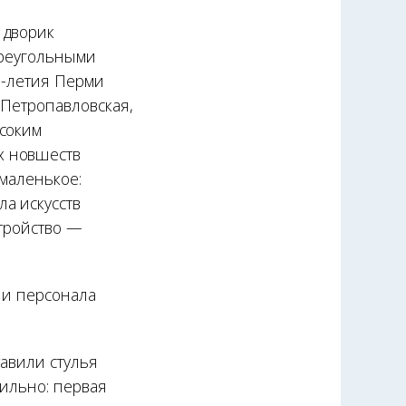
 дворик
треугольными
0-летия Перми
 Петропавловская,
ысоким
х новшеств
 маленькое:
а искусств
стройство —
 и персонала
тавили стулья
вильно: первая