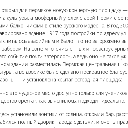
» открыл для пермяков новую концертную площадку —
ута культуры, атмосферный уголок старой Перми с её 
ыми балкончиками в стиле русского модерна. В год 30
аврировано здание 1917 года постройки по адресу ул.
ее считалось аварийным и было плотно загорожено в
забором. На фоне многочисленных инфраструктурны
то событие почти затерялось, а ведь оно не такое уж
нном здании разместилась Пермская центральная школ
ьтуры, а во дворике было сделано прекрасное благоу
газоны — и установлена крытая эстрадная площадка.
чно это чудесное место доступно только для учеников
цертов open-air, как выяснилось, подходит идеально.
здесь установили зонтики от солнца, открыли бар, расс
набился полный дворик народа с детьми, и очень пра