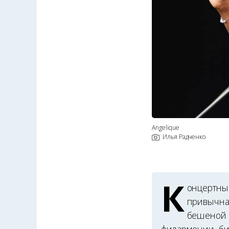
Angelique
Илья Радченко
К
онцертный
привычная
бешеной 