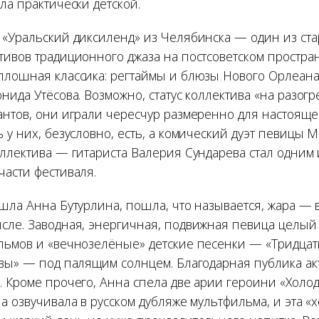
ла практически детской.
 «Уральский диксиленд» из Челябинска — один из ст
ивов традиционного джаза на постсоветском простран
плошная классика: регтаймы и блюзы Нового Орлеана
нида Утёсова. Возможно, статус коллектива «на разог
антов, они играли чересчур размеренно для настоящег
 у них, безусловно, есть, а комический дуэт певицы
оллектива — гитариста Валерия Сундарева стал одним
части фестиваля.
ышла Анна Бутурлина, пошла, что называется, жара — 
сле. Заводная, энергичная, подвижная певица целый
льмов и «вечнозелёные» детские песенки — «Тридцать
овы» — под палящим солнцем. Благодарная публика а
. Кроме прочего, Анна спела две арии героини «Холод
а озвучивала в русском дубляже мультфильма, и эта «