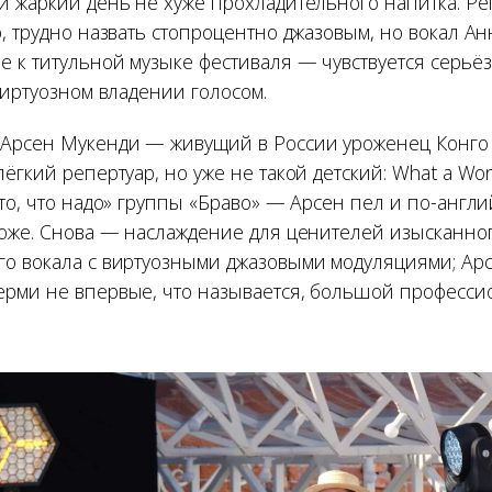
и жаркий день не хуже прохладительного напитка. Ре
, трудно назвать стопроцентно джазовым, но вокал А
 к титульной музыке фестиваля — чувствуется серьё
виртуозном владении голосом.
Арсен Мукенди — живущий в России уроженец Конго
ёгкий репертуар, но уже не такой детский: What a Won
то, что надо» группы «Браво» — Арсен пел и по-англий
тоже. Снова — наслаждение для ценителей изысканно
о вокала с виртуозными джазовыми модуляциями; Ар
рми не впервые, что называется, большой професси