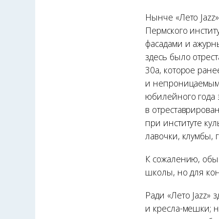
Нынче «Лето Jazz
Пермского инстит
фасадами и ажурн
здесь было отрест
30а, которое ран
и непроницаемым 
юбилейного года э
в отреставрирова
при институте кул
лавочки, клумбы, 
К сожалению, обы
школы, но для кон
Ради «Лето Jazz» 
и кресла-мешки; 