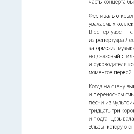
часть концерта бы
Фестиваль открыл
уважаемых коллект
В репертуаре — с
из репертуара Лео
затормозил музык
но джазовый стиль
и руководителя к
моментов первой 
Когда на сцену в
и переносном смы
песни из мультфи
тридцать три кор
и подтанцовывала
Эльзы, которую он