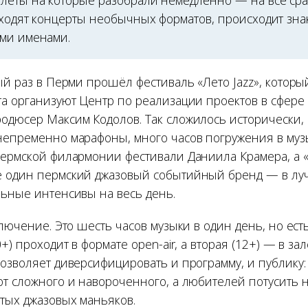
леты на которые разобрали немедленно — на все сра
оходят концерты необычных форматов, происходит зна
ми именами.
ый раз в Перми прошёл фестиваль «Лето Jazz», котор
та организуют Центр по реализации проектов в сфере
одюсер Максим Кодолов. Так сложилось исторически, 
непременно марафоны, много часов погружения в муз
Пермской филармонии фестивали Даниила Крамера, а «
ё один пермский джазовый событийный бренд — в лу
льные интенсивы на весь день.
ключение. Это шесть часов музыки в один день, но ест
0+) проходит в формате open-air, а вторая (12+) — в з
озволяет диверсифицировать и программу, и публику: 
от сложного и навороченного, а любителей потусить 
ртых джазовых маньяков.