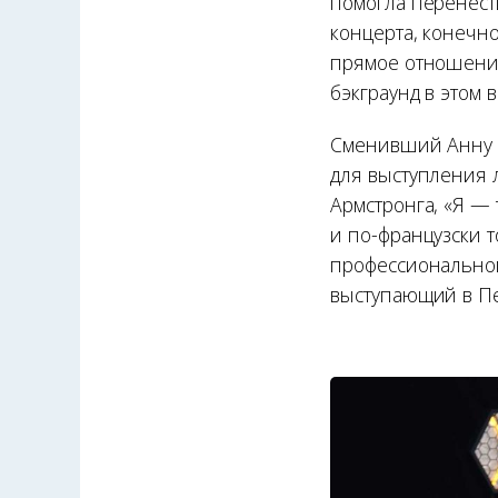
помогла перенест
концерта, конечно
прямое отношение
бэкграунд в этом 
Сменивший Анну 
для выступления л
Армстронга, «Я — 
и по-французски 
профессиональног
выступающий в Пе