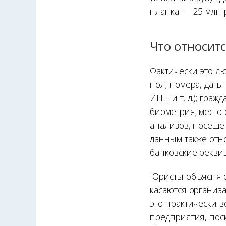
планка — 25 млн р
Что относит
Фактически это лю
пол; номера, даты
ИНН и т. д.); гра
биометрия; место
анализов, посещен
данным также отно
банковские реквизи
Юристы объясняют
касаются организ
это практически в
предприятия, пос