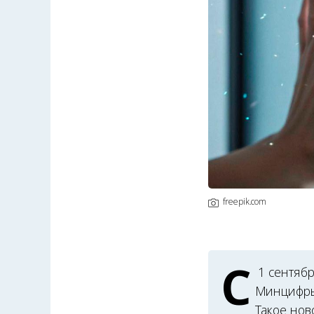
freepik.com
С
1 сентябр
Минцифры
Такое нов