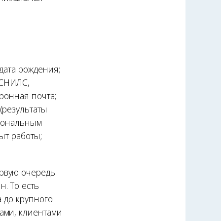
дата рождения;
 СНИЛС,
тронная почта;
(результаты
рсональным
ыт работы;
рвую очередь
. То есть
а до крупного
ами, клиентами