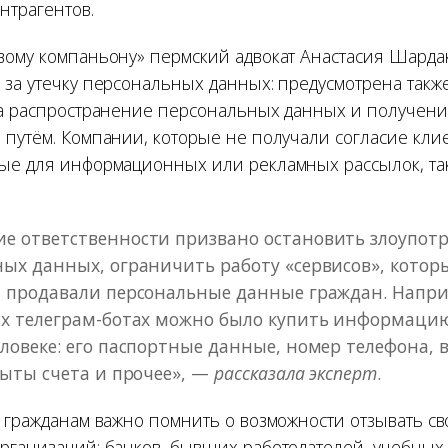
нтрагентов.
вому компаньону» пермский адвокат Анастасия Шарда
 за утечку персональных данных: предусмотрена такж
за распространение персональных данных и получени
 путём. Компании, которые не получали согласие клие
ые для информационных или рекламных рассылок, та
е ответственности призвано остановить злоупотр
ых данных, ограничить работу «сервисов», котор
и продавали персональные данные граждан. Напри
ых телеграм-ботах можно было купить информаци
ловеке: его паспортные данные, номер телефона, в
рыты счета и прочее», —
рассказала эксперт
.
о гражданам важно помнить о возможности отзывать с
рганизаций: банков, бывших работодателей, учебных