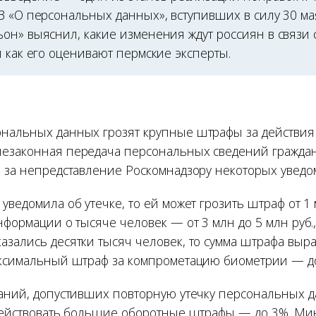
З «О персональных данных», вступивших в силу 30 мая
он» выяснил, какие изменения ждут россиян в связи
 как его оценивают пермские эксперты.
нальных данных грозят крупные штрафы за действия 
езаконная передача персональных сведений граждан
е за непредставление Роскомнадзору некоторых уведо
уведомила об утечке, то ей может грозить штраф от 1 
нформации о тысяче человек — от 3 млн до 5 млн руб.,
азались десятки тысяч человек, то сумма штрафа выра
аксимальный штраф за компрометацию биометрии — до
паний, допустивших повторную утечку персональных д
 действовать большие оборотные штрафы — до 3%. М