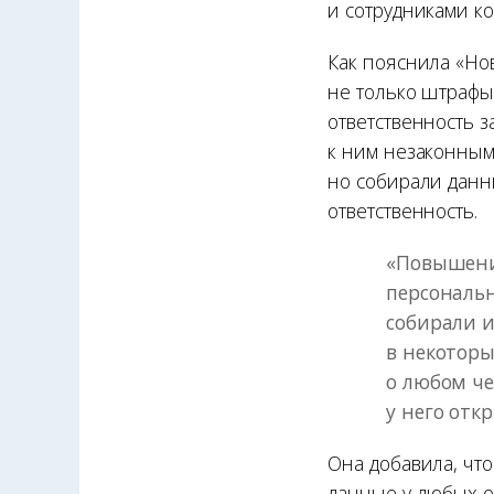
и сотрудниками ко
Как пояснила «Но
не только штрафы
ответственность 
к ним незаконным
но собирали данн
ответственность.
«Повышени
персональн
собирали 
в некотор
о любом че
у него отк
Она добавила, чт
данные у любых о