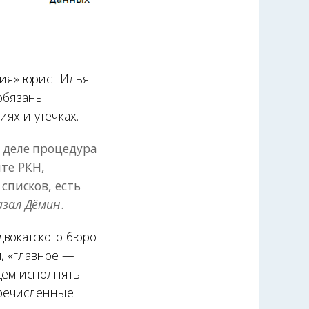
ия» юрист Илья
 обязаны
ях и утечках.
 деле процедура
те РКН,
списков, есть
азал Дёмин
.
двокатского бюро
м, «главное —
щем исполнять
еречисленные