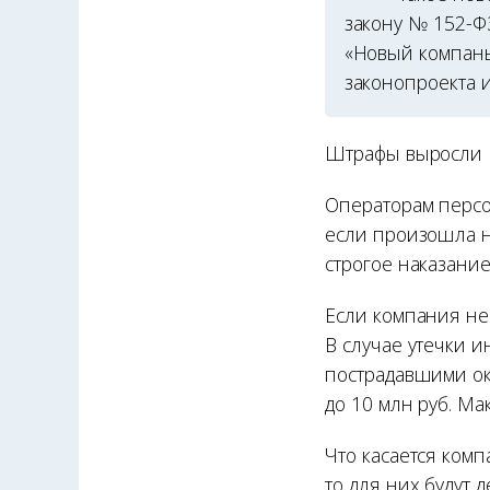
закону № 152-Ф
«Новый компань
законопроекта и
Штрафы выросли
Операторам персо
если произошла н
строгое наказани
Если компания не 
В случае утечки и
пострадавшими ок
до 10 млн руб. М
Что касается ком
то для них будут