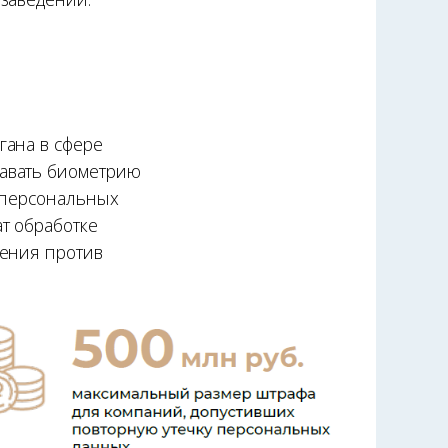
гана в сфере
давать биометрию
ы персональных
т обработке
жения против