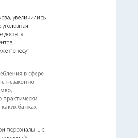
кова, увеличились
е уголовная
е доступа
нтов,
кже понесут
ебления в сфере
ые незаконно
мер,
ю практически
 каких банках
вои персональные
 заведений.