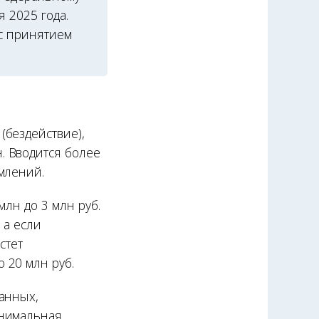
 2025 года.
 с принятием
(бездействие),
. Вводится более
млений.
млн до 3 млн руб.
 а если
стет
 20 млн руб.
анных,
инимальная