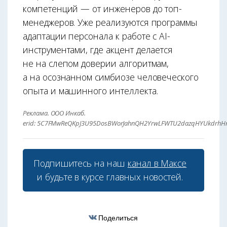
компетенций — от инженеров до топ-
менеджеров. Уже реализуются программы
адаптации персонала к работе с AI-
инструментами, где акцент делается
не на слепом доверии алгоритмам,
а на осознанном симбиозе человеческого
опыта и машинного интеллекта.
Реклама. ООО Инкаб.
erid: 5C7FMwReQKpJ3U95DosBWorJahnQH2YrwLFWTU2dazqHYUkdrh
Подпишитесь на наш
канал в Максе
и будьте в курсе главных новостей.
Поделиться