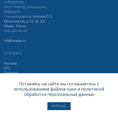
УЧРЕДИТЕЛЬ
ООО «РИА ИД «Компаньон»
РЕДАКЦИЯ
Главный редактор:
Антонов О. Е.
Монастырская, д. 15, оф. 402
Пермь, Россия
(342) 206-40-23
info@newsko.ru
О ПРОЕКТЕ
Реклама
RSS
Подписка
Дзен
Макс
Вконтакте
Одноклассники
Оставаясь на сайте вы соглашаетесь с
использованием файлов куки
и
политикой
Яндекс.Метрика за 30 дней
обработки персональных данных
Визиты
301410
Просмотры
467068
Пользователи
206308
ХОРОШО