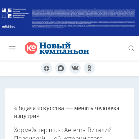
«Задача искусства — менять человека
изнутри»
Хормейстер musicAeterna Виталий
Полонский — об истории этого