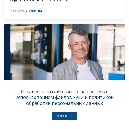
7 августа
● АФИША
Оставаясь на сайте вы соглашаетесь с
использованием файлов куки
и
политикой
«Мы остаёмся пермской компанией
обработки персональных данных
из любви к своей малой родине»
ХОРОШО
Председатель совета директоров АО «ЭР-Телеком
Холдинг» Андрей Семериков — о создании
компании, авантюрных идеях