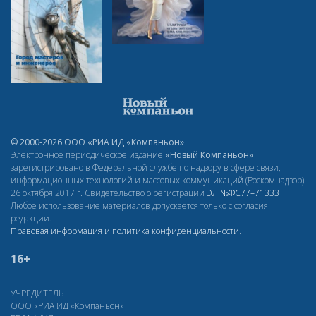
© 2000-2026 ООО «РИА ИД «Компаньон»
Электронное периодическое издание
«Новый Компаньон»
зарегистрировано в Федеральной службе по надзору в сфере связи,
информационных технологий и массовых коммуникаций (Роскомнадзор)
26 октября 2017 г. Свидетельство о регистрации
ЭЛ
№ФС77–71333
Любое использование материалов допускается только с согласия
редакции.
Правовая информация и политика конфиденциальности
.
16+
УЧРЕДИТЕЛЬ
ООО «РИА ИД «Компаньон»