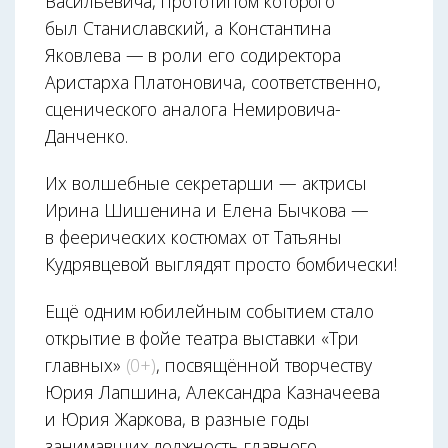
Васильевича, прототипом которого
был Станиславский, а Константина
Яковлева — в роли его содиректора
Аристарха Платоновича, соответственно,
сценического аналога Немировича-
Данченко.
Их волшебные секретарши — актрисы
Ирина Шишенина и Елена Бычкова —
в феерических костюмах от Татьяны
Кудрявцевой выглядят просто бомбически!
Ещё одним юбилейным событием стало
открытие в фойе театра выставки «Три
главных»
(0+)
, посвящённой творчеству
Юрия Лапшина, Александра Казначеева
и Юрия Жаркова, в разные годы
занимавших должность главного