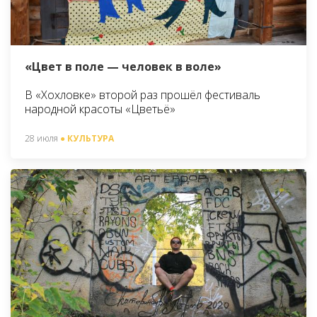
«Цвет в поле — человек в воле»
В «Хохловке» второй раз прошёл фестиваль
народной красоты «Цветьё»
28 июля
● КУЛЬТУРА