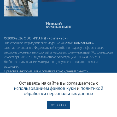
© 2000-2026 ООО «РИА ИД «Компаньон»
Электронное периодическое издание
«Новый Компаньон»
зарегистрировано в Федеральной службе по надзору в сфере связи,
информационных технологий и массовых коммуникаций (Роскомнадзор)
26 октября 2017 г. Свидетельство о регистрации
ЭЛ
№ФС77–71333
Любое использование материалов допускается только с согласия
редакции.
Правовая информация и политика конфиденциальности
.
16+
Оставаясь на сайте вы соглашаетесь с
использованием файлов куки
и
политикой
обработки персональных данных
УЧРЕДИТЕЛЬ
ООО «РИА ИД «Компаньон»
РЕДАКЦИЯ
ХОРОШО
Главный редактор:
Антонов О. Е.
Монастырская, д. 15, оф. 402