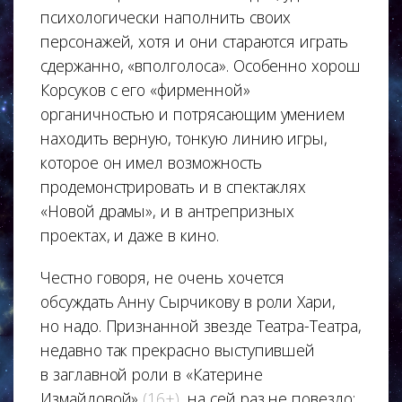
психологически наполнить своих
персонажей, хотя и они стараются играть
сдержанно, «вполголоса». Особенно хорош
Корсуков с его «фирменной»
органичностью и потрясающим умением
находить верную, тонкую линию игры,
которое он имел возможность
продемонстрировать и в спектаклях
«Новой драмы», и в антрепризных
проектах, и даже в кино.
Честно говоря, не очень хочется
обсуждать Анну Сырчикову в роли Хари,
но надо. Признанной звезде Театра-Театра,
недавно так прекрасно выступившей
в заглавной роли в «Катерине
Измайловой»
(16+)
, на сей раз не повезло: