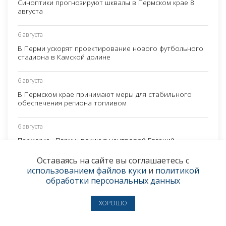
Синоптики прогнозируют шквалы в Пермском крае 8
августа
6 августа
В Перми ускорят проектирование нового футбольного
стадиона в Камской долине
6 августа
В Пермском крае принимают меры для стабильного
обеспечения региона топливом
6 августа
Пермскую «Парму» покинул центровой Евгений
Минченко
Оставаясь на сайте вы соглашаетесь с
использованием файлов куки
и
политикой
обработки персональных данных
ХОРОШО
НАШИ ИЗДАНИЯ