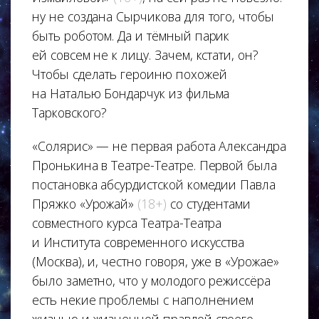
ну не создана Сырчикова для того, чтобы
быть роботом. Да и тёмный парик
ей совсем не к лицу. Зачем, кстати, он?
Чтобы сделать героиню похожей
на Наталью Бондарчук из фильма
Тарковского?
«Солярис» — не первая работа Александра
Пронькина в Театре-Театре. Первой была
постановка абсурдистской комедии Павла
Пряжко «Урожай»
(18+)
со студентами
совместного курса Театра-Театра
и Института современного искусства
(Москва), и, честно говоря, уже в «Урожае»
было заметно, что у молодого режиссёра
есть некие проблемы с наполнением
жизнью и жизненной правдой своего