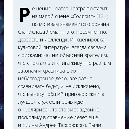
Р
ешение Театра-Театра поставить
на малой сцене «Солярис»
(12+)
по мотивам знаменитого романа
Станислава Лема — это, несомненно,
дерзость и челлендж. Инсценировка
культовой литературы всегда связана
с рисками: как ни объясняй зрителям,
что спектакль и книга живут по разным
законам и сравнивать их —
неблагодарное дело, всё равно
сравнивать будут, и не исключено,
что вынесут общий приговор «книга
лучше»; а уж если речь идёт
о «Солярисе», то это риск вдвойне,
поскольку в сравнение лезет ещё
и фильм Андрея Тарковского. Были