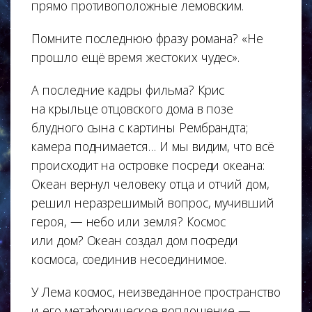
прямо противоположные лемовским.
Помните последнюю фразу романа? «Не
прошло ещё время жестоких чудес».
А последние кадры фильма? Крис
на крыльце отцовского дома в позе
блудного сына с картины Рембрандта;
камера поднимается… И мы видим, что всё
происходит на островке посреди океана:
Океан вернул человеку отца и отчий дом,
решил неразрешимый вопрос, мучивший
героя, — небо или земля? Космос
или дом? Океан создал дом посреди
космоса, соединив несоединимое.
У Лема космос, неизведанное пространство
и его метафорическое воплощение —