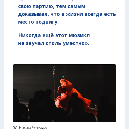
свою партию, тем самым
доказывая, что в жизни всегда есть
место подвигу.
Никогда ещё этот мюзикл
не звучал столь уместно».
Никита Чунтомов