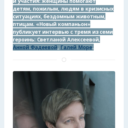
и участия: женщины помогают
детям, пожилым, людям в кризисных
ситуациях, бездомным животным,
птицам. «Новый компаньон»
публикует интервью с тремя из семи
героинь: Светланой Алексеевой,
Анной Фадеевой
,
Галей Море
.