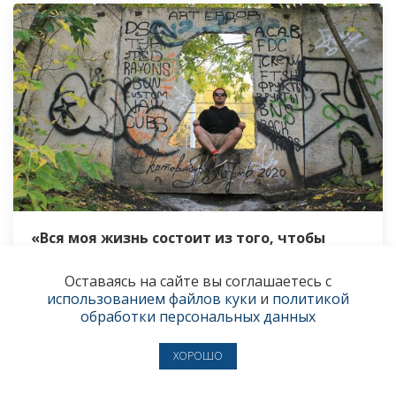
«Вся моя жизнь состоит из того, чтобы
пробивать стены»
Оставаясь на сайте вы соглашаетесь с
Художник Станислав Рик — об утраченной мере,
использованием файлов куки
и
политикой
о благотворной пустоте и о пермском стрит-арте
обработки персональных данных
28 марта
● ИСКУССТВО
ХОРОШО