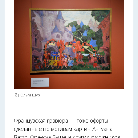
Ольга Шур
Французская гравюра — тоже офорты,
сделанные по мотивам картин Антуана
Ватто, Франсуа Буше и других художников