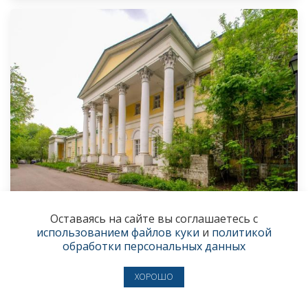
Оставаясь на сайте вы соглашаетесь с
«Мы стремимся возродить облик усадьбы
использованием файлов куки
и
политикой
Строгановых на Яузе»
обработки персональных данных
Андрей Кузяев намерен создать в Москве новый
культурный центр притяжения
ХОРОШО
3 августа
● ОБЩЕСТВО