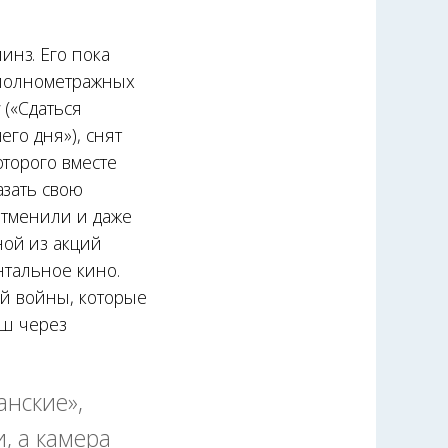
нз. Его пока
х полнометражных
 («Сдаться
го дня»), снят
оторого вместе
азать свою
отменили и даже
ной из акций
нтальное кино.
ой войны, которые
рш через
анские»,
, а камера