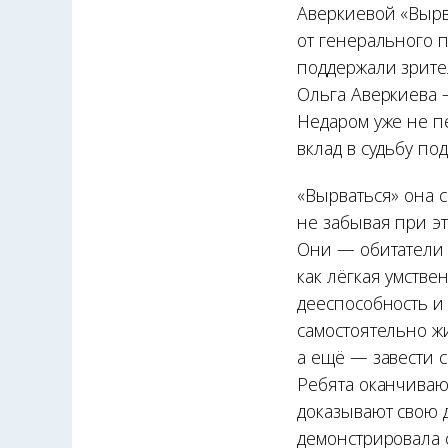
Аверкиевой «Вырв
от генерального 
поддержали зрител
Ольга Аверкиева 
Недаром уже не п
вклад в судьбу по
«Вырваться» она с
не забывая при эт
Они — обитатели 
как лёгкая умств
дееспособность и 
самостоятельно ж
а ещё — завести с
Ребята оканчиваю
доказывают свою 
демонстрировала с