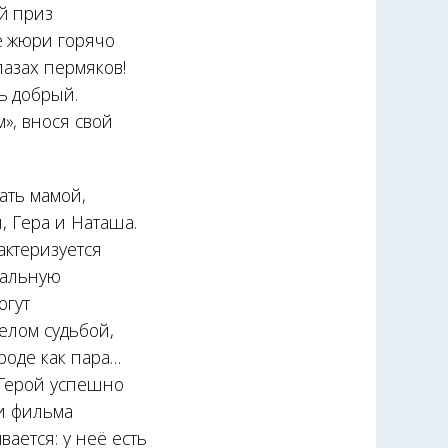
й приз
е жюри горячо
лазах пермяков!
ь добрый.
», внося свой
тать мамой,
, Гера и Наташа.
актеризуется
иальную
огут
елом судьбой,
роде как пара…
 Герой успешно
ии фильма
ается: у неё есть