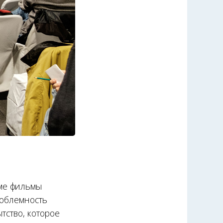
ме фильмы
роблемность
тство, которое