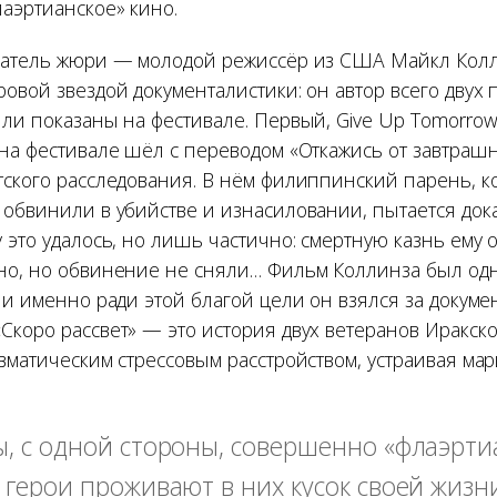
лаэртианское» кино.
датель жюри — молодой режиссёр из США Майкл Колли
ровой звездой документалистики: он автор всего дву
ли показаны на фестивале. Первый, Give Up Tomorrow
на фестивале шёл с переводом «Откажись от завтрашне
тского расследования. В нём филиппинский парень, к
 обвинили в убийстве и изнасиловании, пытается док
 это удалось, но лишь частично: смертную казнь ему 
но, но обвинение не сняли… Фильм Коллинза был од
 и именно ради этой благой цели он взялся за докуме
Скоро рассвет» — это история двух ветеранов Иракск
вматическим стрессовым расстройством, устраивая ма
, с одной стороны, совершенно «флаэрти
 герои проживают в них кусок своей жизни