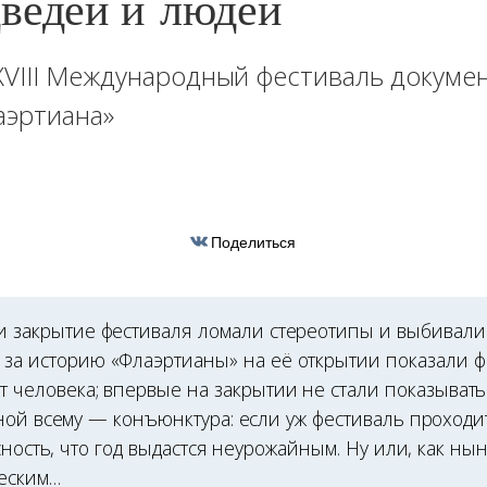
ведей и людей
XVIII Международный фестиваль докуме
аэртиана»
Поделиться
и закрытие фестиваля ломали стереотипы и выбивалис
за историю «Флаэр­тианы» на её открытии показали ф
т человека; впервые на закрытии не стали показыват
ной всему — конъюнктура: если уж фестиваль проходи
сность, что год выдастся неурожайным. Ну или, как ны
ческим…