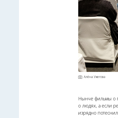
Алёна Ужегова
Нынче фильмы о 
о людях, а если р
изрядно потеснили