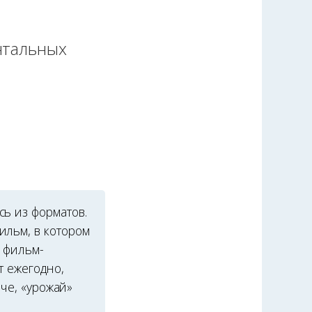
нтальных
ь из форматов.
ильм, в котором
ь фильм-
т ежегодно,
нче, «урожай»