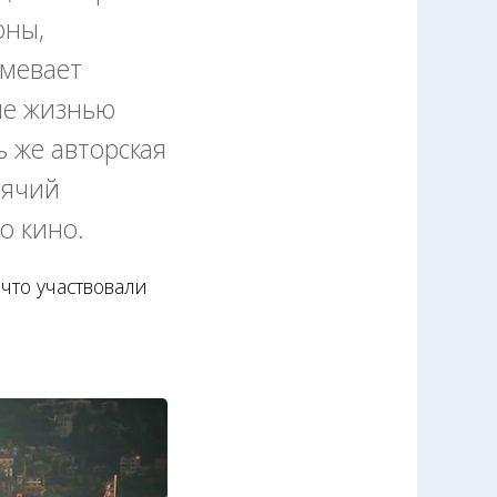
оны,
умевает
ие жизнью
ь же авторская
рячий
о кино.
 что участвовали