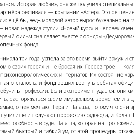
аться. История любви», она же получила специальны
партнёра фестиваля — компании «Астер». Это решени
и: ещё бы, ведь молодой автор вырос буквально на г
— новая надежда студии «Новый курс» и человек очен
ервый фильм она делает вместе с фондом «Дедморозим
допечных фонда.
нимала три года, успела за это время выйти замуж и с
ом о своих героях и не бросая их. Героев трое — Коля
психоневрологических интернатов. Их состояние хар
енная отсталость, и фонд решил вернуть ребятам офиц
обучить профессии. Если эксперимент удастся, они см
ить, распоряжаться своим имуществом, временем и в ц
емью, о чём мечтают Гера и Наташа, потому что они в
т училище и получают профессию садовода, и Коля с
дееспособность в суде. Наташа, которая на протяжен
амый быстрый и гибкий ум, от этой процедуры отказыв