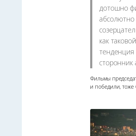
дотошно фи
абсолютно 
созерцател
как таково
тенденция 
сторонник 
Фильмы председате
и победили, тоже 