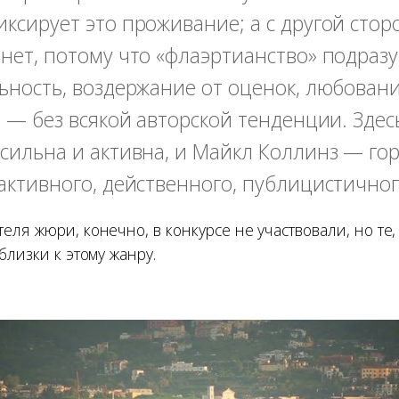
ксирует это проживание; а с другой стор
нет, потому что «флаэртианство» подраз
ьность, воздержание от оценок, любован
й — без всякой авторской тенденции. Здес
сильна и активна, и Майкл Коллинз — го
активного, действенного, публицистичног
ля жюри, конечно, в конкурсе не участвовали, но те,
близки к этому жанру.