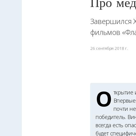
Про мед
Завершился 
фильмов «Фл
26 сентября 2018 г.
О
ткрытие 
Впервые 
почти не
победитель. Ви
всегда есть опа
будет специ­фи