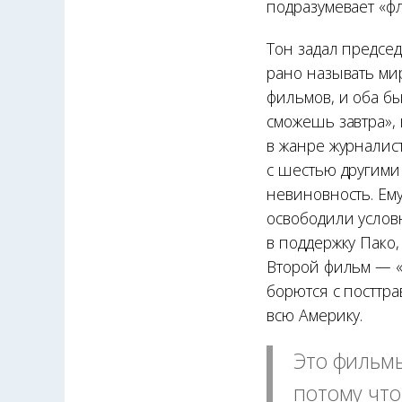
подразумевает «ф
Тон задал предсе
рано называть ми
фильмов, и оба бы
сможешь завтра», 
в жанре журналис
с шестью другими
невиновность. Ему
освободили услов
в поддержку Пако,
Второй фильм — «
борются с посттра
всю Америку.
Это фильмы
потому что