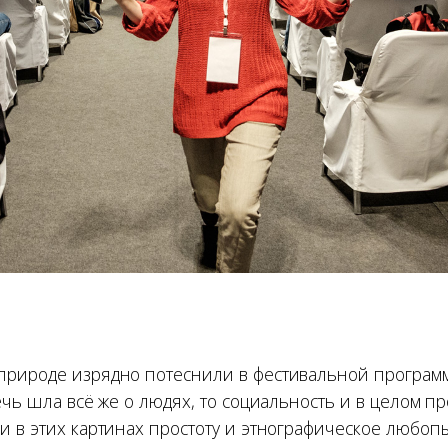
природе изрядно потеснили в фестивальной програм
ечь шла всё же о людях, то социальность и в целом п
 в этих картинах простоту и этнографическое любопы