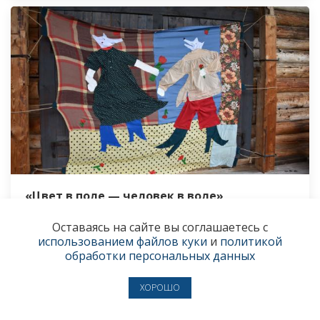
«Цвет в поле — человек в воле»
В «Хохловке» второй раз прошёл фестиваль
Оставаясь на сайте вы соглашаетесь с
народной красоты «Цветьё»
использованием файлов куки
и
политикой
обработки персональных данных
28 июля
● КУЛЬТУРА
ХОРОШО