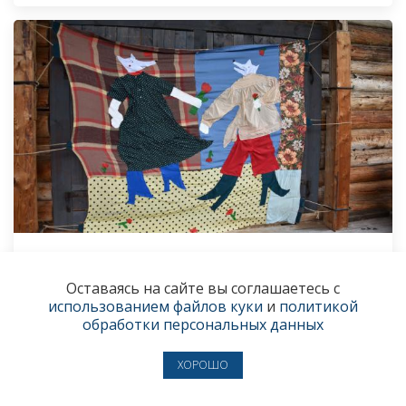
«Цвет в поле — человек в воле»
Оставаясь на сайте вы соглашаетесь с
В «Хохловке» второй раз прошёл фестиваль
использованием файлов куки
и
политикой
народной красоты «Цветьё»
обработки персональных данных
28 июля
● КУЛЬТУРА
ХОРОШО