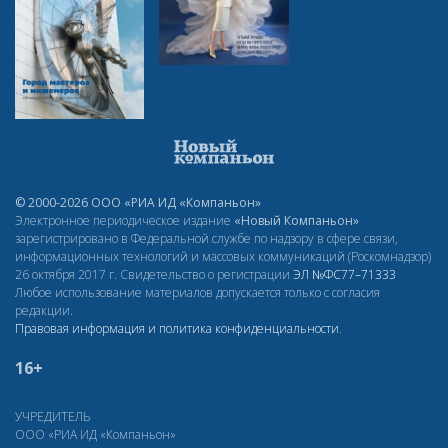
© 2000-2026 ООО «РИА ИД «Компаньон»
Электронное периодическое издание
«Новый Компаньон»
зарегистрировано в Федеральной службе по надзору в сфере связи,
информационных технологий и массовых коммуникаций (Роскомнадзор)
26 октября 2017 г. Свидетельство о регистрации
ЭЛ
№ФС77–71333
Любое использование материалов допускается только с согласия
редакции.
Правовая информация и политика конфиденциальности
.
16+
УЧРЕДИТЕЛЬ
ООО «РИА ИД «Компаньон»