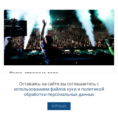
Очень странные дела
Афиша уикенда 7–9 августа
Оставаясь на сайте вы соглашаетесь с
использованием файлов куки
и
политикой
обработки персональных данных
7 августа
● АФИША
ХОРОШО