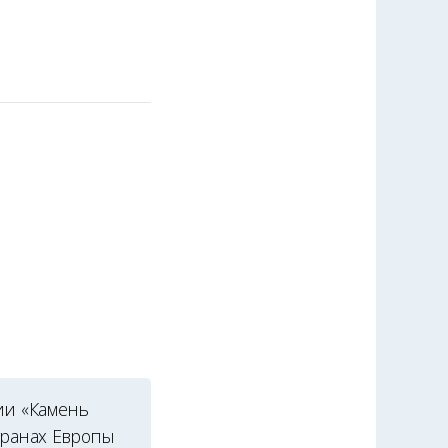
»
ии «Камень
транах Европы