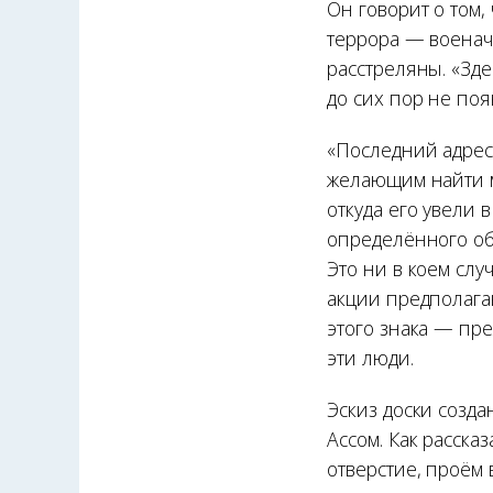
Он говорит о том,
террора — военач
расстреляны. «Зде
до сих пор не поя
«Последний адрес
желающим найти м
откуда его увели 
определённого об
Это ни в коем сл
акции предполагаю
этого знака — пре
эти люди.
Эскиз доски созд
Ассом. Как рассказ
отверстие, проём 