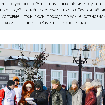
мещено уже около 45 тыс. памятных табличек с указа
рных людей, погибших от рук фашистов. Там эти табли
 мостовые, чтобы люди, проходя по улице, остановил
Отсюда и название — «Камень преткновения».