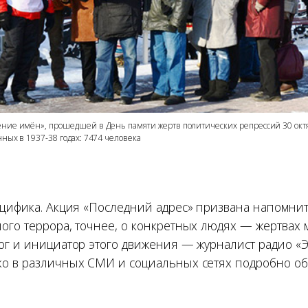
ение имён», прошедшей в День памяти жертв политических репрессий 30 окт
янных в
1937-38
годах: 7474 человека
ецифика. Акция «Последний адрес» призвана напомни
ого террора, точнее, о конкретных людях — жертвах 
ог и инициатор этого движения — журналист радио «
о в различных СМИ и социальных сетях подробно об