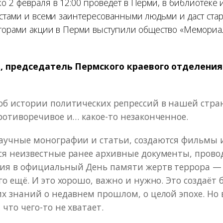
 2 февраля в 12:00 проведёт в Перми, в библиотеке и
истами и всеми заинтересованными людьми и даст ста
аторами акции в Перми выступили общество «Мемориа
, председатель Пермского краевого отделени
б истории политических репрессий в нашей стра
ротиворечивое и… какое-то незаконченное.
аучные монографии и статьи, создаются фильмы и
ся неизвестные ранее архивные документы, прово
ия в официальный День памяти жертв террора — 
го ещё. И это хорошо, важно и нужно. Это создаёт
х знаний о недавнем прошлом, о целой эпохе. Но 
что чего-то не хватает.