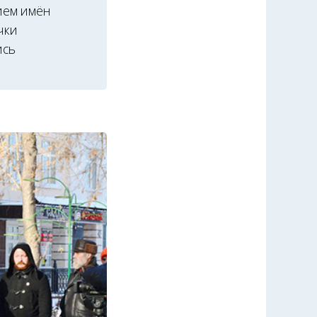
нием имён
чки
ись