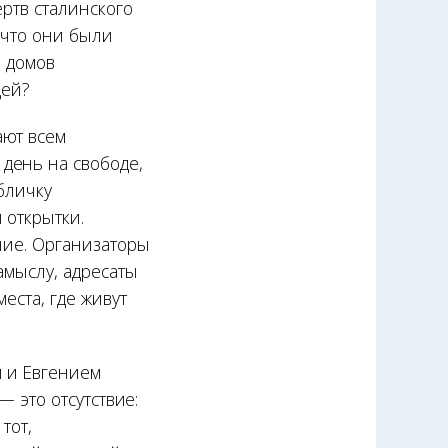
ертв сталинского
 что они были
х домов
дей?
ают всем
день на свободе,
абличку
 открытки.
ние. Организаторы
замыслу, адресаты
еста, где живут
 и Евгением
— это отсутствие:
тот,