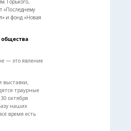
м. Горького,
рт «Последнему
л» и фонд «Новая
я общества
не — это явление
 выставки,
дятся траурные
30 октября
 базу наших
всё время есть