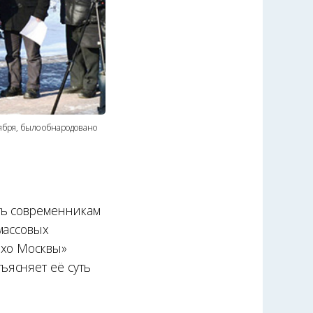
ября, было обнародовано
ть современникам
массовых
Эхо Москвы»
ъясняет её суть