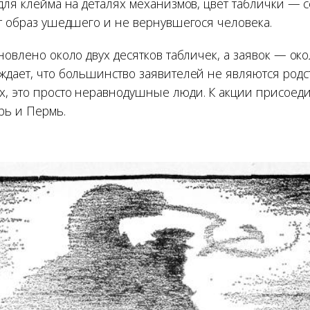
для клейма на деталях механизмов, цвет таблички — 
ёт образ ушедшего и не вернувшегося человека.
новлено около двух десятков табличек, а заявок — око
ждает, что большинство заявителей не являются род
, это просто неравнодушные люди. К акции присоед
ерь и Пермь.