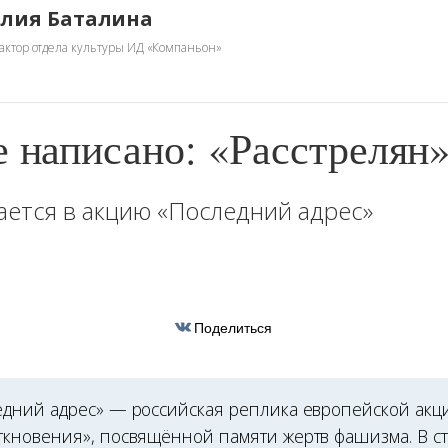
лия Баталина
актор отдела культуры ИД «Компаньон»
е написано: «Расстрелян
ется в акцию «Последний адрес»
Поделиться
едний адрес» — российская реплика европейской акц
ткновения», посвящённой памяти жертв фашизма. В с