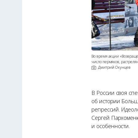
Во время акции «Возвращ
число пермяков, растрел
Дмитрий Окунцев
В России своя сп
об истории Больш
репрессий. Идеол
Сергей Пархоменк
и особенности.