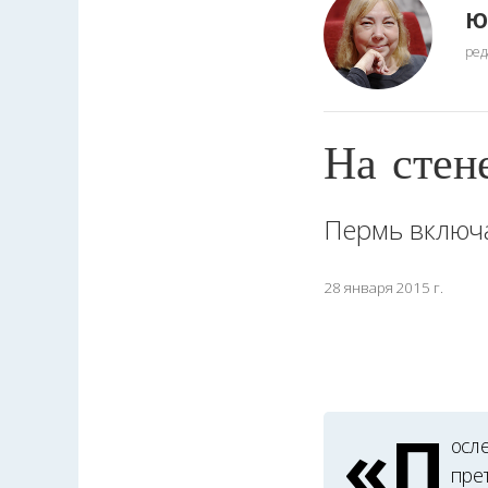
Ю
ред
На стен
Пермь включа
28 января 2015 г.
«П
осл
пре