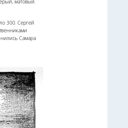
серый, матовый.
ло 300. Сергей
ственниками
инились Самара