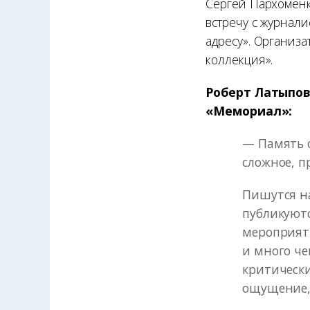
Сергей Пархоменко
встречу с журнал
адресу». Организ
коллекция».
Роберт Латыпов
«Мемориал»:
— Память о
сложное, п
Пишутся н
публикуют
мероприят
и много че
критически
ощущение, 