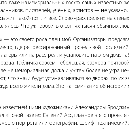
 что даже на мемориальных досках самых известных ж
альников, писателей, учёных, артистов — не указано,
сь жил такой-то»… И всё. Слово «расстрелян» на стена
влялось. Что уж говорить о сотнях тысяч обычных лю
» — это своего рода флешмоб. Организаторы предлаг
есто, где репрессированный провёл свой последний 
в лагерь или на расстрел, и установить на этом доме т
разца. Табличка совсем небольшая, размера почтовой
учае не мемориальная доска и уж тем более не украше
т, что знаки будут устанавливаться во дворах: по их 
жде всего жители дома. Это напоминание об истории м
ан известнейшими художниками Александром Бродским
ал «Новой газете» Евгений Асс, главное в его проекте 
вместо портрета или фотографии. Шрифт технический, 