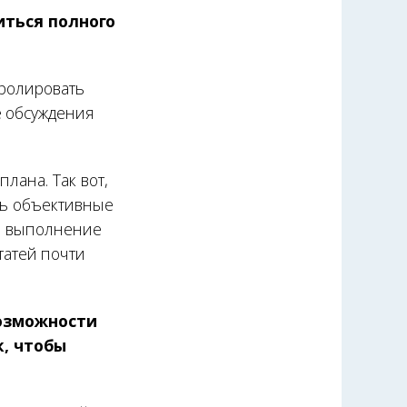
ться полного
тролировать
е обсуждения
лана. Так вот,
ть объективные
но выполнение
атей почти
озможности
к, чтобы