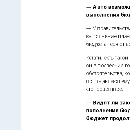
— А это возмож
выполнения бю
— У правительства
выполнение плано
бюджета теряют в
Кстати, есть тако
он в последние г
обстоятельства, 
по подавляющему
стопроцентное.
— Видят ли зак
пополнения бюд
бюджет продол