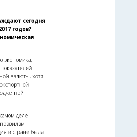
суждают сегодня
2017 годов?
ономическая
о экономика,
х показателей
ной валюты, хотя
 экспортной
бюджетной
 самом деле
 правилам
ия в стране была