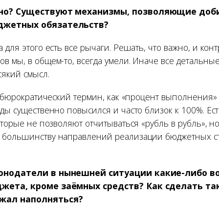
но? Существуют механизмы, позволяющие доби
джетных обязательств?
 для этого есть все рычаги. Решать, что важно, и кон
в мы, в общем-то, всегда умели. Иначе все детальны
сякий смысл.
й бюрократический термин, как «процент выполнения» п
оды существенно повысился и часто близок к 100%. Ес
которые не позволяют отчитываться «рубль в рубль», 
 большинству направлений реализации бюджетных ст
онодатели в нынешней ситуации какие-либо в
жета, кроме заёмных средств? Как сделать та
жал наполняться?