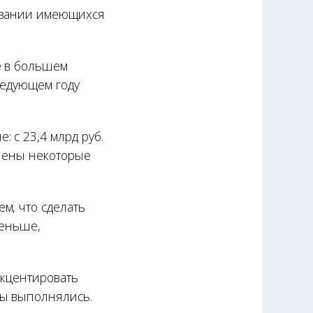
довании имеющихся
е в большем
ледующем году
 с 23,4 млрд руб.
ршены некоторые
м, что сделать
меньше,
акцентировать
ны выполнялись.