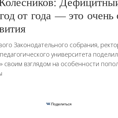
Колесников: Дефицитны
год от года — это очень
звития
вого Законодательного собрания, рект
педагогического университета поделил
» своим взглядом на особенности попо
ы
Поделиться