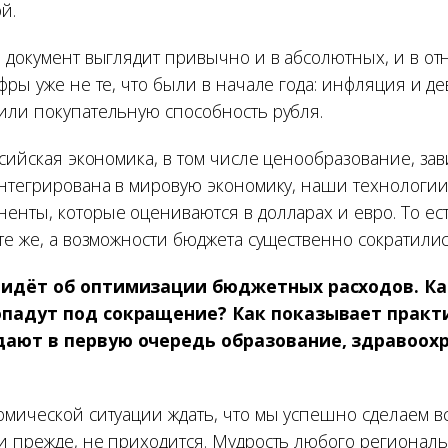
й.
, документ выглядит привычно и в абсолютных, и в о
фры уже не те, что были в начале года: инфляция и д
или покупательную способность рубля.
ссийская экономика, в том числе ценообразование, зав
интегрирована в мировую экономику, наши технологи
енты, которые оцениваются в долларах и евро. То ес
те же, а возможности бюджета существенно сократилис
 идёт об оптимизации бюджетных расходов. Ка
опадут под сокращение? Как показывает практ
дают в первую очередь образование, здравоох
омической ситуации ждать, что мы успешно сделаем вс
и прежде, не приходится. Мудрость любого регионал