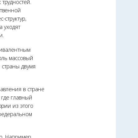
трудностей.
ственной
-структур,
а уходят
и.
вивалентным
оль массовый
й страны двумя
авления в стране
 где главный
ории из этого
 федеральном
о. Например,