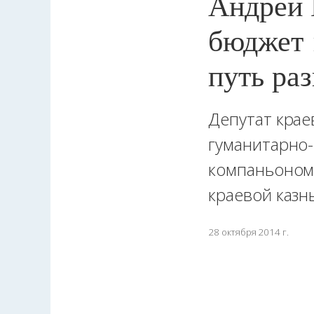
Андрей 
бюджет 
путь ра
Депутат крае
гуманитарно-
компаньоном
краевой казн
28 октября 2014 г.