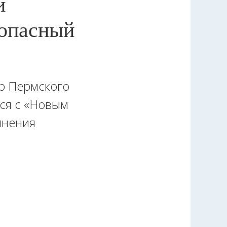
й
 опасный
ор Пермского
ся с «Новым
лнения