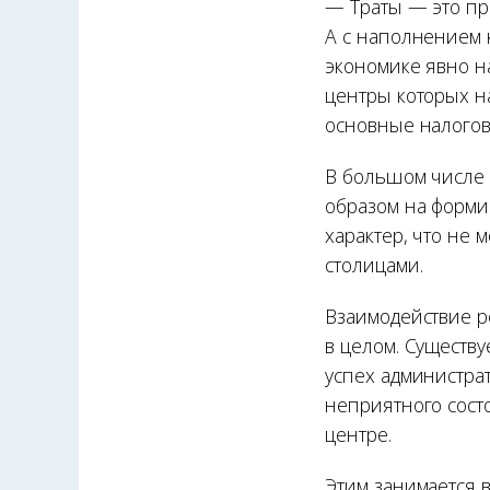
— Траты — это пр
А с наполнением 
экономике явно н
центры которых на
основные налогов
В большом числе 
образом на форми
характер, что не 
столицами.
Взаимодействие р
в целом. Существ
успех администра
неприятного сост
центре.
Этим занимается в