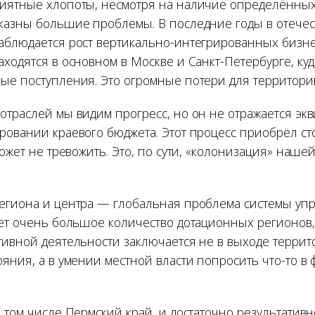
иятные хлопоты, несмотря на наличие определённых 
казны большие проблемы. В последние годы в отече
аблюдается рост вертикально-интегрированных бизнес
ходятся в основном в Москве и Санкт-Петербурге, куд
ые поступления. Это огромные потери для территори
отраслей мы видим прогресс, но он не отражается эк
ровании краевого бюджета. Этот процесс приобрёл ст
может не тревожить. Это, по сути, «колонизация» наше
егиона и центра — глобальная проблема системы упр
ует очень большое количество дотационных регионов,
тивной деятельности заключается не в выходе террит
ояния, а в умении местной власти попросить что-то в
 том числе Пермский край, и достаточно результативн