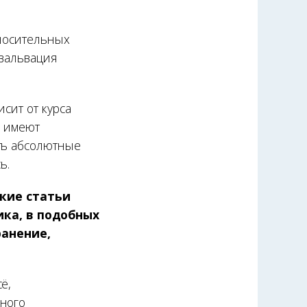
тносительных
евальвация
исит от курса
и имеют
ть абсолютные
ь.
кие статьи
ика, в подобных
ранение,
ё,
ьного