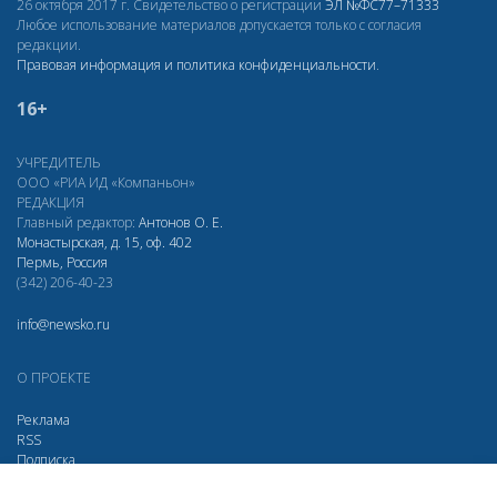
26 октября 2017 г. Свидетельство о регистрации
ЭЛ
№ФС77–71333
Любое использование материалов допускается только с согласия
редакции.
Правовая информация и политика конфиденциальности
.
16+
УЧРЕДИТЕЛЬ
ООО «РИА ИД «Компаньон»
РЕДАКЦИЯ
Главный редактор:
Антонов О. Е.
Монастырская, д. 15, оф. 402
Пермь, Россия
(342) 206-40-23
info@newsko.ru
О ПРОЕКТЕ
Реклама
RSS
Подписка
Дзен
Макс
Вконтакте