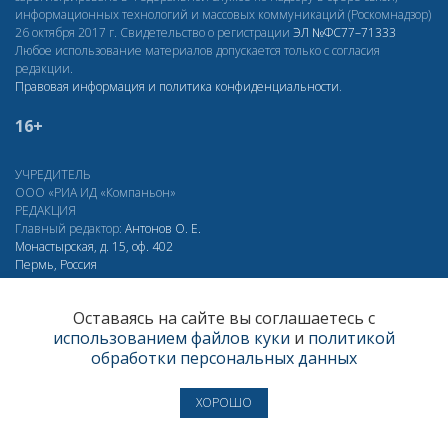
информационных технологий и массовых коммуникаций (Роскомнадзор)
26 октября 2017 г. Свидетельство о регистрации
ЭЛ
№ФС77–71333
Любое использование материалов допускается только с согласия
редакции.
Правовая информация и политика конфиденциальности
.
16+
УЧРЕДИТЕЛЬ
ООО «РИА ИД «Компаньон»
РЕДАКЦИЯ
Главный редактор:
Антонов О. Е.
Монастырская, д. 15, оф. 402
Пермь, Россия
(342) 206-40-23
Оставаясь на сайте вы соглашаетесь с
info@newsko.ru
использованием файлов куки
и
политикой
обработки персональных данных
О ПРОЕКТЕ
ХОРОШО
Реклама
RSS
Подписка