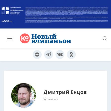
Дмитрий Енцов
журналист