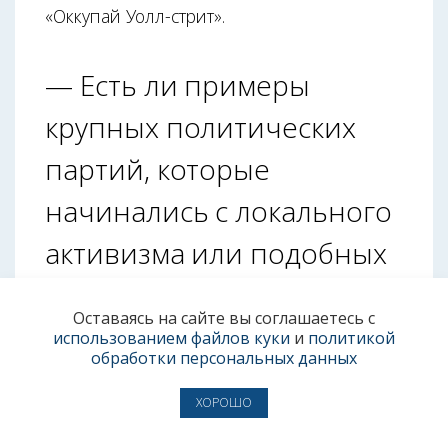
«Оккупай Уолл-стрит».
— Есть ли примеры
крупных политических
партий, которые
начинались с локального
активизма или подобных
низовых явлений?
Оставаясь на сайте вы соглашаетесь с
использованием файлов куки
и
политикой
обработки персональных данных
— Мне неизвестны партии, появившиеся
непосредственно из локального
ХОРОШО
активизма, а из подобного социального
движения появилась, например, партия