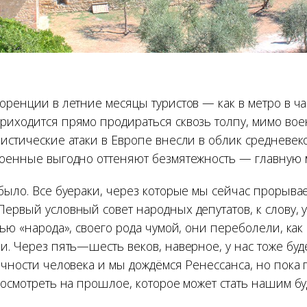
оренции в летние месяцы туристов — как в метро в ча
риходится прямо продираться сквозь толпу, мимо вое
истические атаки в Европе внесли в облик средневек
Военные выгодно оттеняют безмятежность — главную 
было. Все буераки, через которые мы сейчас прорыва
Первый условный совет народных депутатов, к слову, 
тью «народа», своего рода чумой, они переболели, как
и. Через пять—шесть веков, наверное, у нас тоже буд
ичности человека и мы дождёмся Ренессанса, но пока 
посмотреть на прошлое, которое может стать нашим б