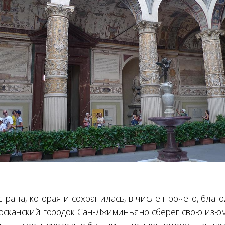
 страна, которая и сохранилась, в числе прочего, благ
тосканский городок Сан-Джиминьяно сберёг свою изюм