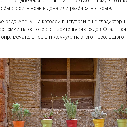
сты, — средневековые башни — только потому, что на
тобы строить новые дома или разбирать старые.
же ряда. Арену, на которой выступали ещё гладиаторы,
кономии на основе стен зрительских рядов. Овальна
стопримечательность и жемчужина этого небольшого г