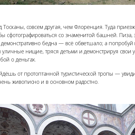
д Тосканы, совсем другая, чем Флоренция. Туда приезж
обы сфотографироваться со знаменитой башней. Пиза,
 демонстративно бедна — всё обветшало; а попробуй 
м уличные нищие, тряся детьми и демонстрируя свои у
бой о деньгах.
ойдёшь от протоптанной туристической тропы — увид
чень живописно и в основном радостно.