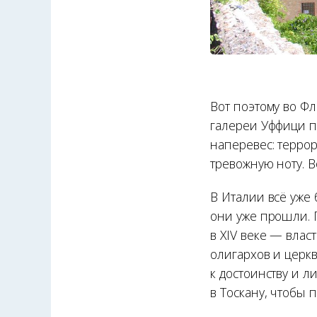
Вот поэтому во Фл
галереи Уффици п
наперевес: террор
тревожную ноту. 
В Италии всё уже 
они уже прошли. 
в XIV веке — влас
олигархов и церкв
к достоинству и л
в Тоскану, чтобы 