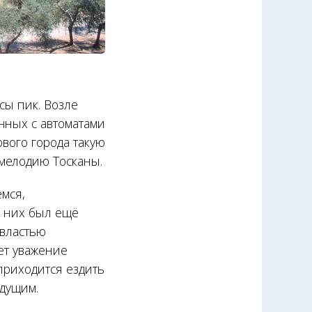
сы пик. Возле
нных с автоматами
ового города такую
мелодию Тосканы.
емся,
у них был ещё
 властью
ет уважение
приходится ездить
удущим.