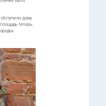
селение было
 обступили дома,
я площадь теперь
ородка.