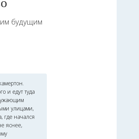
во
шим будущим
камертон.
о и едут туда
кружающим
ными улицами,
, где начался
не яснее,
ому