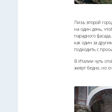
Пиза, второй горо
на один день, чт
парадного фасада,
как один за други
подходить с прось
В Италии чуть от
живут бедно, но о