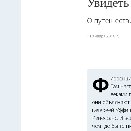
Увидеть
О путешеств
11 января 2018 г.
Ф
лоренци
Там наст
веками 
они объясняют 
галереей Уффици
Ренессанс. И вс
чем где бы то 