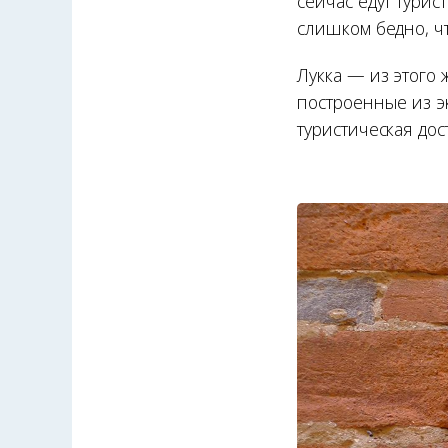
сейчас едут тури
слишком бедно, ч
Лукка — из этого 
построенные из э
туристическая до