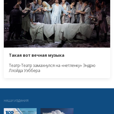
Такая вот вечная музыка
Театр-Театр замахнулся на «нетленку» Эндрю
Ллойда Уэббера
НАШИ ИЗДАНИЯ